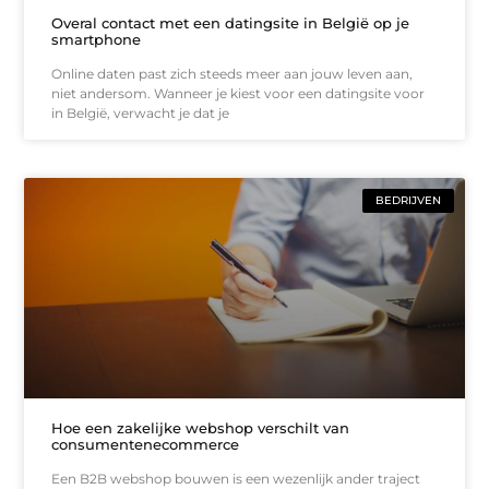
Overal contact met een datingsite in België op je
smartphone
Online daten past zich steeds meer aan jouw leven aan,
niet andersom. Wanneer je kiest voor een datingsite voor
in België, verwacht je dat je
BEDRIJVEN
Hoe een zakelijke webshop verschilt van
consumentenecommerce
Een B2B webshop bouwen is een wezenlijk ander traject