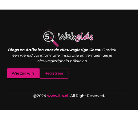
Links kopen: de shortcut naar SEO-succes of een digitale boemerang?
Verdien geld met je website: van passieproject naar inkomstenbron
Blogs en Artikelen voor de Nieuwsgierige Geest.
Ontdek
een wereld vol informatie, inspiratie en verhalen die je
nieuwsgierigheid prikkelen
Wie zijn wij?
Registreer
@2024
www.5-s.nl
.All Right Reserved.