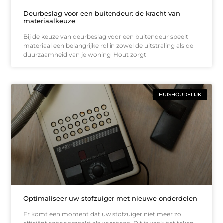
Deurbeslag voor een buitendeur: de kracht van
materiaalkeuze
Bij de keuze van deurbeslag voor een buitendeur speelt
materiaal een belangrijke rol in zowel de uitstraling als de
duurzaamheid van je woning. Hout zorgt
HUISHOUDELIJK
Optimaliseer uw stofzuiger met nieuwe onderdelen
Er komt een moment dat uw stofzuiger niet meer zo
efficiënt schoonmaakt als voorheen. Dit is vaak het teken