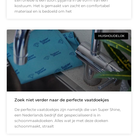
Een onesie is een soort pyjama in de vorm van een
kostuum. Het is gemaakt van zacht en comfortabel
materiaal en is bedoeld om het
HUISHOUDELIJK
Zoek niet verder naar de perfecte vaatdoekjes
De perfecte vaatdoekjes zijn namelijk die van Super Shine,
een Nederlands bedrijf dat gespecialiseerd is in
schoonmaakdoeken. Alles wat je met deze doeken
schoonmaakt, straalt