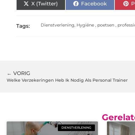
X (Twitter)
Facebook
P
Dienstverlening
,
Hygiëne
,
poetsen
,
profess
Tags:
← VORIG
Welke Verzekeringen Heb Ik Nodig Als Personal Trainer
Gerelat
DIENSTVERLENING