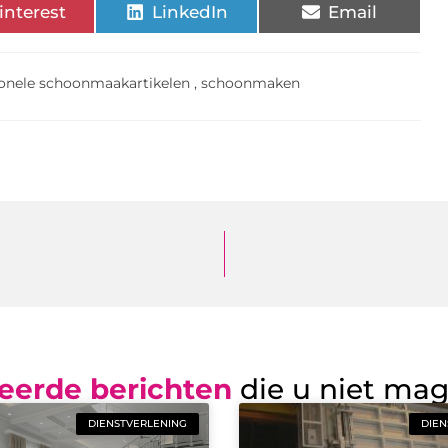
interest
LinkedIn
Email
ionele schoonmaakartikelen
,
schoonmaken
eerde berichten
die u niet ma
DIENSTVERLENING
DIEN