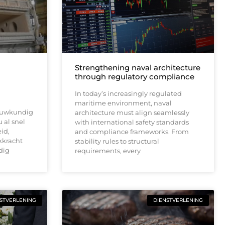
Strengthening naval architecture
through regulatory compliance
In today’s increasingly regulated
maritime environment, naval
ouwkundig
architecture must align seamlessly
 al snel
with international safety standards
id,
and compliance frameworks. From
kkracht
stability rules to structural
dig
requirements, every
STVERLENING
DIENSTVERLENING