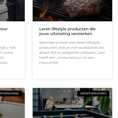
voor
Leren lifestyle producten die
jouw uitstraling versterken
Wanneer je kiest voor leren lifestyle
gt u niet
producten, kies je voor accessoires die
el zware
direct stijl en elegantie uitstralen. Leer
oor
heeft een unieke textuur en een
oces.
natuurlijke
STVERLENING
DIENSTVERLENING