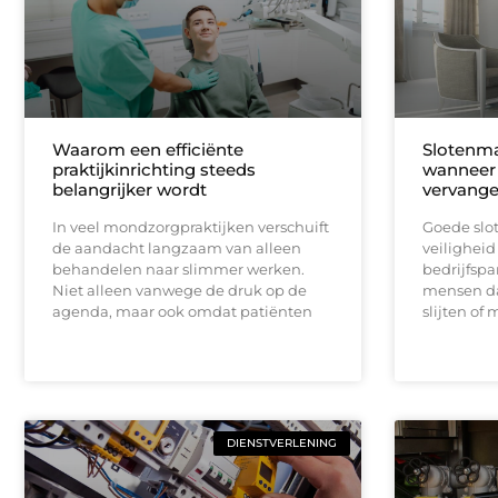
Waarom een efficiënte
Slotenma
praktijkinrichting steeds
wanneer 
belangrijker wordt
vervang
In veel mondzorgpraktijken verschuift
Goede slot
de aandacht langzaam van alleen
veiligheid
behandelen naar slimmer werken.
bedrijfspa
Niet alleen vanwege de druk op de
mensen dat
agenda, maar ook omdat patiënten
slijten of
DIENSTVERLENING