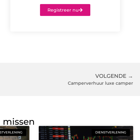
Registreer nu
VOLGENDE →
Camperverhuur luxe camper
g missen
STVERLENING
DIENSTVERLENING