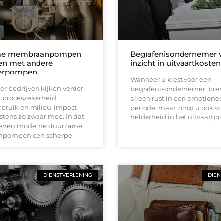
me membraanpompen
Begrafenisondernemer 
en met andere
inzicht in uitvaartkosten
gerpompen
Wanneer u kiest voor een
r bedrijven kijken verder
begrafenisondernemer, bren
n proceszekerheid;
alleen rust in een emotione
rbruik en milieu-impact
periode, maar zorgt u ook v
stens zo zwaar mee. In dat
helderheid in het uitvaartpr
dienen moderne duurzame
pompen een scherpe
DIENSTVERLENING
DIEN