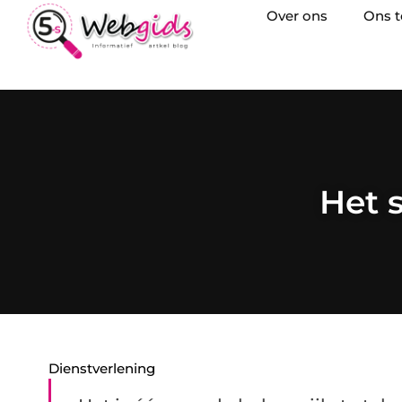
Over ons
Ons 
Het 
Dienstverlening