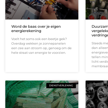
Word de baas over je eigen
Duurza
energierekening
vergelek
verdrin
Voelt het soms ook een beetje gek?
Steeds mee
Overdag wekken je zonnepanelen
dan allee
een zee aan stroom op, genoeg om de
energieve
hele straat van energie te voorzien.
tellen min
licht ver
membraan
DIENSTVERLENING