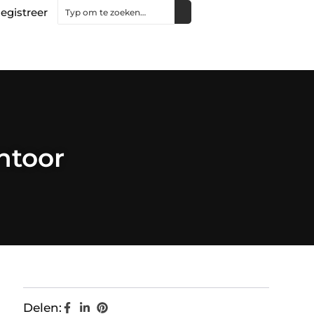
egistreer
ntoor
Delen: