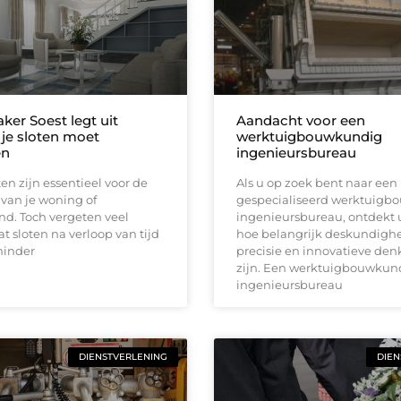
ker Soest legt uit
Aandacht voor een
je sloten moet
werktuigbouwkundig
en
ingenieursbureau
en zijn essentieel voor de
Als u op zoek bent naar een
 van je woning of
gespecialiseerd werktuigb
nd. Toch vergeten veel
ingenieursbureau, ontdekt u
 sloten na verloop van tijd
hoe belangrijk deskundighe
 minder
precisie en innovatieve den
zijn. Een werktuigbouwkun
ingenieursbureau
DIENSTVERLENING
DIEN