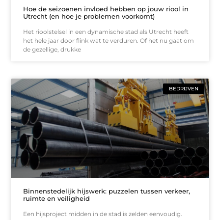
Hoe de seizoenen invloed hebben op jouw riool in
Utrecht (en hoe je problemen voorkomt)
Het rioolstelsel in een dynamische stad als Utrecht heeft
het hele jaar door flink wat te verduren. Of het nu gaat om
de gezellige, drukke
BEDRIJVEN
Binnenstedelijk hijswerk: puzzelen tussen verkeer,
ruimte en veiligheid
Een hijsproject midden in de stad is zelden eenvoudig.