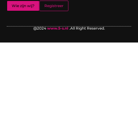
Wie zijn wij?
Registreer
@2024
www.5-s.nl
.All Right Reserved.