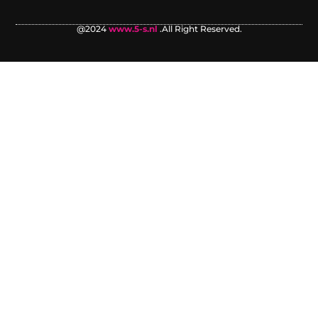
@2024
www.5-s.nl
.All Right Reserved.