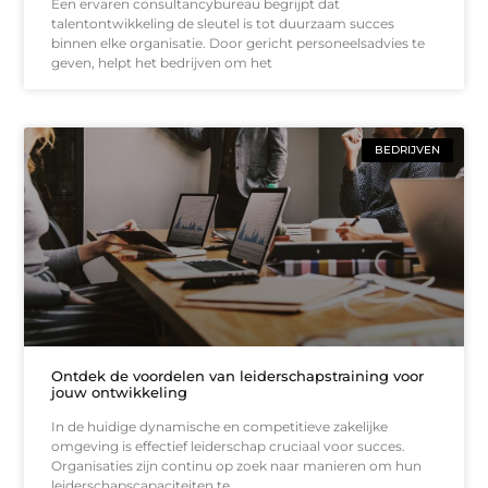
Een ervaren consultancybureau begrijpt dat
talentontwikkeling de sleutel is tot duurzaam succes
binnen elke organisatie. Door gericht personeelsadvies te
geven, helpt het bedrijven om het
BEDRIJVEN
Ontdek de voordelen van leiderschapstraining voor
jouw ontwikkeling
In de huidige dynamische en competitieve zakelijke
omgeving is effectief leiderschap cruciaal voor succes.
Organisaties zijn continu op zoek naar manieren om hun
leiderschapscapaciteiten te