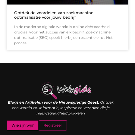
Ontdek de voordelen van zoekmachine
optimalisatie voor jouw bedrijf
In de moderne digitale wereld is online zichtbaarheid
cruciaal voor het succes van elk bedrijf. Zoekmachine
optimalisatie (SEO) speelt hierbij een essentiële rol. Het
proces
Links kopen: de shortcut naar SEO-succes of een digitale boemerang?
Verdien geld met je website: van passieproject naar inkomstenbron
Blogs en Artikelen voor de Nieuwsgierige Geest.
Ontdek
een wereld vol informatie, inspiratie en verhalen die je
nieuwsgierigheid prikkelen
Wie zijn wij?
Registreer