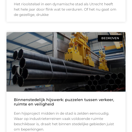
Het rioolstelsel in een dynamische stad als Utrecht heeft
het hele jaar door flink wat te verduren. Of het nu gaat om
de gezellige, drukke
BEDRIJVEN
Binnenstedelijk hijswerk: puzzelen tussen verkeer,
ruimte en veiligheid
Een hijsproject midden in de stad is zelden eenvoudig.
Waar op industrieterreinen vaak voldoende ruimte
beschikbaar is, draait het binnen stedelijke gebieden juist
om beperkingen.