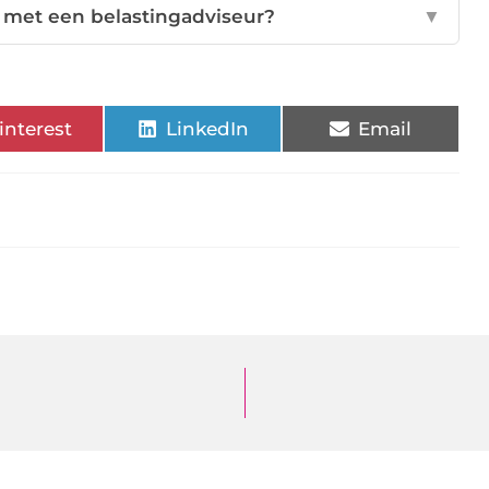
 met een belastingadviseur?
▼
interest
LinkedIn
Email