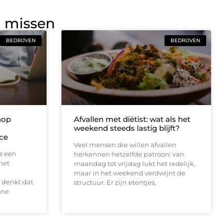
g missen
BEDRIJVEN
BEDRIJVEN
hop
Afvallen met diëtist: wat als het
weekend steeds lastig blijft?
ce
Veel mensen die willen afvallen
s een
herkennen hetzelfde patroon: van
het
maandag tot vrijdag lukt het redelijk,
maar in het weekend verdwijnt de
denkt dat
structuur. Er zijn etentjes,
one