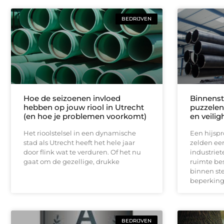
BEDRIJVEN
Hoe de seizoenen invloed
Binnenste
hebben op jouw riool in Utrecht
puzzelen
(en hoe je problemen voorkomt)
en veilig
Het rioolstelsel in een dynamische
Een hijspr
stad als Utrecht heeft het hele jaar
zelden ee
door flink wat te verduren. Of het nu
industrie
gaat om de gezellige, drukke
ruimte bes
binnen ste
beperking
BEDRIJVEN