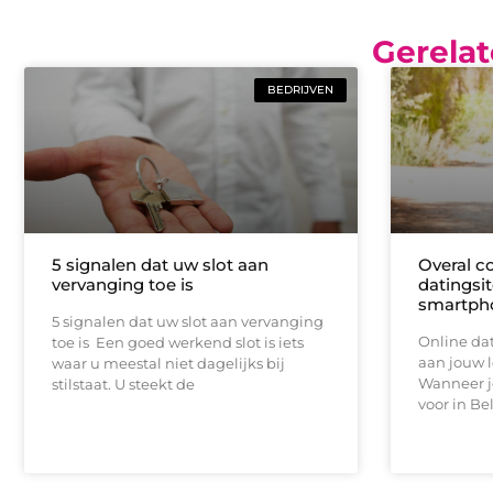
Gerelat
BEDRIJVEN
5 signalen dat uw slot aan
Overal c
vervanging toe is
datingsit
smartph
5 signalen dat uw slot aan vervanging
Online dat
toe is Een goed werkend slot is iets
aan jouw l
waar u meestal niet dagelijks bij
Wanneer je
stilstaat. U steekt de
voor in Bel