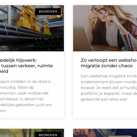
BEDRIJVEN
delijk hijswerk:
Zo verloopt een websh
 tussen verkeer, ruimte
migratie zonder chaos
heid
Een webshop migratie klinkt
oject midden in de stad is
ondernemers als een noodza
nvoudig. Waar op
kwaad. Je weet dat je huidi
terreinen vaak voldoende
platform je beperkt, maar d
chikbaar is, draait het
gedachte aan alles wat
delijke gebieden juist om
en.
BEDRIJVEN