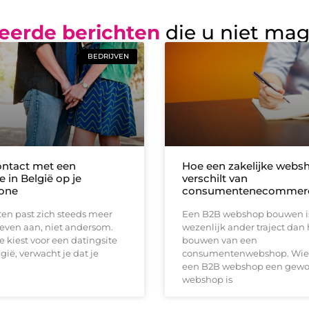
eerde berichten
die u niet ma
BEDRIJVEN
ontact met een
Hoe een zakelijke webs
e in België op je
verschilt van
one
consumentenecommer
en past zich steeds meer
Een B2B webshop bouwen i
even aan, niet andersom.
wezenlijk ander traject dan 
 kiest voor een datingsite
bouwen van een
gië, verwacht je dat je
consumentenwebshop. Wie 
een B2B webshop een gew
webshop is