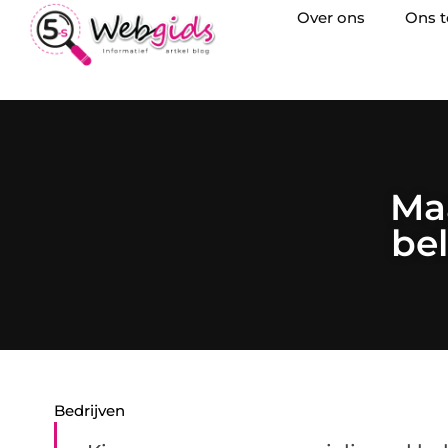
Over ons
Ons 
Ma
be
Bedrijven