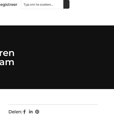
egistreer
ren
dam
Delen: