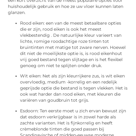
een kort overzicht van de meest populaire opties voor
huishoudelijk gebruik en hoe ze uw vloer kunnen laten
glanzen.
Rood eiken: een van de meest betaalbare opties
die er zijn, rood eiken is ook het meest
vlekbestendig . De natuurlijke kleur varieert van
lichte, romige roodachtige roze tinten tot
bruintinten met matige tot zware nerven. Hoewel
dit niet de moeilijkste optie is, is rood eikenhout
vrij goed bestand tegen slijtage en is het flexibel
genoeg om niet te splijten onder druk.
Wit eiken: Net als zijn kleurrijkere zus, is wit eiken
overvloedig, medium -korrelig en een redelijk
geprijsde optie die bestand is tegen vlekken. Het is
ook wat harder dan rood eiken, met kleuren die
variëren van goudbruin tot grijs.
Esdoorn: Ten eerste moet u zich ervan bewust zijn
dat esdoorn verkrijgbaar is in zowel harde als
zachte varianten. Het is fijnkorrelig en heeft
crèmeblonde tinten die goed passen bij
Scandinavische of midden-eeuwse moderne