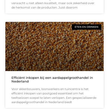
verwacht u niet alleen kwaliteit, maar ook zekerheid over
de herkomst van de producten. Juist daarom
ETEN EN DRINKEN
Efficiënt inkopen bij een aardappelgroothandel in
Nederland
Voor akkerbouwers, loonwerkers en tuincentra is het
efficiënt inkopen van pootgoed essentieel om het
teeltseizoen soepel te laten verlopen. Een gespecialiseerde
aardappelgroothandel in Nederland biedt