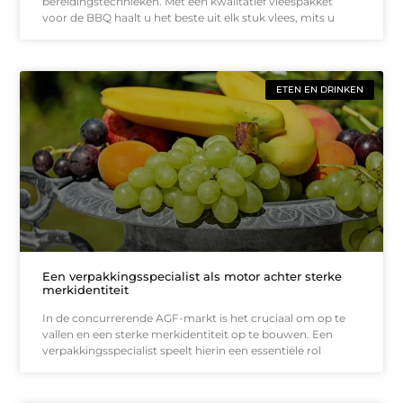
bereidingstechnieken. Met een kwalitatief vleespakket
voor de BBQ haalt u het beste uit elk stuk vlees, mits u
ETEN EN DRINKEN
Een verpakkingsspecialist als motor achter sterke
merkidentiteit
In de concurrerende AGF-markt is het cruciaal om op te
vallen en een sterke merkidentiteit op te bouwen. Een
verpakkingsspecialist speelt hierin een essentiële rol