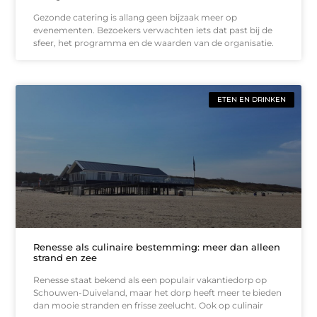
Gezonde catering is allang geen bijzaak meer op
evenementen. Bezoekers verwachten iets dat past bij de
sfeer, het programma en de waarden van de organisatie.
ETEN EN DRINKEN
Renesse als culinaire bestemming: meer dan alleen
strand en zee
Renesse staat bekend als een populair vakantiedorp op
Schouwen-Duiveland, maar het dorp heeft meer te bieden
dan mooie stranden en frisse zeelucht. Ook op culinair