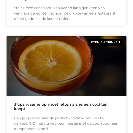
Stelt u zich eens voor: een avond lang genieten van
verfijnde gerechten, zonder de drukte van een restaurant
of het gedoe in de keuken. Met
ETEN EN DRINKEN
3 tips waar je op moet letten als je een cocktail
koopt
Ben je op zoek naar de perfecte cocktail om van te
genieten? Of het nu voor een feestje is of gewoon voor een
ontspannen avond