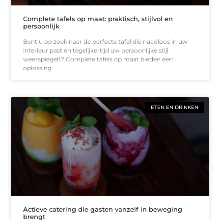
Complete tafels op maat: praktisch, stijlvol en
persoonlijk
Bent u op zoek naar de perfecte tafel die naadloos in uw
interieur past en tegelijkertijd uw persoonlijke stijl
weerspiegelt? Complete tafels op maat bieden een
oplossing
ETEN EN DRINKEN
Actieve catering die gasten vanzelf in beweging
brengt