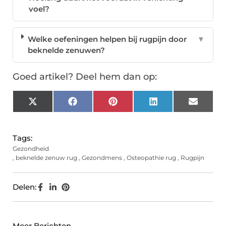
voel?
Welke oefeningen helpen bij rugpijn door
▼
beknelde zenuwen?
Goed artikel? Deel hem dan op:
X
Facebook
Pinterest
LinkedIn
Email
(Twitter)
Tags:
Gezondheid
,
beknelde zenuw rug
,
Gezondmens
,
Osteopathie rug
,
Rugpijn
Delen:
Meer Berichten