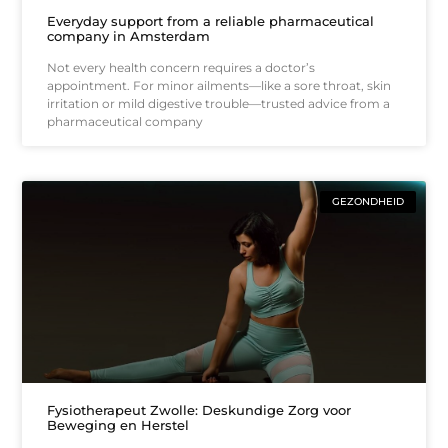
Everyday support from a reliable pharmaceutical
company in Amsterdam
Not every health concern requires a doctor’s
appointment. For minor ailments—like a sore throat, skin
irritation or mild digestive trouble—trusted advice from a
pharmaceutical company
GEZONDHEID
Fysiotherapeut Zwolle: Deskundige Zorg voor
Beweging en Herstel