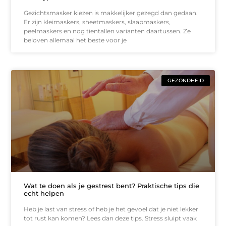
Gezichtsmasker kiezen is makkelijker gezegd dan gedaan.
Er zijn kleimaskers, sheetmaskers, slaapmaskers,
peelmaskers en nog tientallen varianten daartussen. Ze
beloven allemaal het beste voor je
GEZONDHEID
Wat te doen als je gestrest bent? Praktische tips die
echt helpen
Heb je last van stress of heb je het gevoel dat je niet lekker
tot rust kan komen? Lees dan deze tips. Stress sluipt vaak