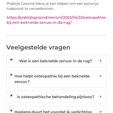
Praktijk Gezond Mens je kan helpen om een pijnvrije
toekomst te verwelkomen.
https://praktijkgezondmens.nl/2022/04/22/osteopathie-
bij-een-beknelde-zenuw-in-de-rug/
Veelgestelde vragen
Wat is een beknelde zenuw in de rug?
▼
Hoe helpt osteopathie bij een beknelde
▼
zenuw?
Is osteopathische behandeling pijnloos?
▼
Hoelang duurt het voordat ik verlichting
▼