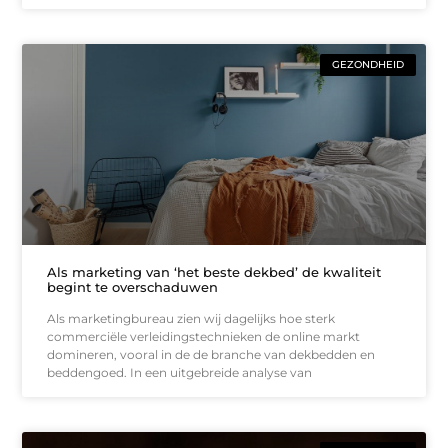
GEZONDHEID
Als marketing van ‘het beste dekbed’ de kwaliteit
begint te overschaduwen
Als marketingbureau zien wij dagelijks hoe sterk
commerciële verleidingstechnieken de online markt
domineren, vooral in de de branche van dekbedden en
beddengoed. In een uitgebreide analyse van