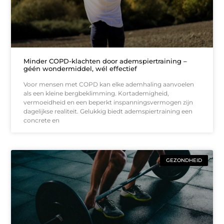
Minder COPD-klachten door ademspiertraining –
géén wondermiddel, wél effectief
Voor mensen met COPD kan elke ademhaling aanvoelen
als een kleine bergbeklimming. Kortademigheid,
vermoeidheid en een beperkt inspanningsvermogen zijn
dagelijkse realiteit. Gelukkig biedt ademspiertraining een
concrete en
GEZONDHEID