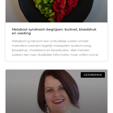
Metabool syndroom begrijpen: buikvet, bloeddruk
en voeding
Metabool syndroom kan onduidelijk voelen omdat
meerdere waarden tegelijk meespelen: buikomvang,
bloeddruk, cholesterol en bloedsuiker. Veel mensen
zoeken dan naar duidelijke informatie, maar willen vooral
GEZONDHEID