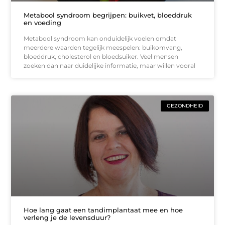
Metabool syndroom begrijpen: buikvet, bloeddruk
en voeding
Metabool syndroom kan onduidelijk voelen omdat
meerdere waarden tegelijk meespelen: buikomvang,
bloeddruk, cholesterol en bloedsuiker. Veel mensen
zoeken dan naar duidelijke informatie, maar willen vooral
GEZONDHEID
Hoe lang gaat een tandimplantaat mee en hoe
verleng je de levensduur?