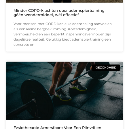
Minder COPD-klachten door ademspiertraining –
géén wondermiddel, wél effectief
Voor mensen met COPD kan elke ademhaling aanvoelen
als een kleine bergbeklimming. Kortademigheid,
vermoeidheid en een beperkt inspanningsvermogen zijn
dagelijkse realiteit. Gelukkig biedt ademspiertraining een
concrete en
GEZONDHEID
Fysiotherapie Amersfoort: Voor Een Pijnvrij en