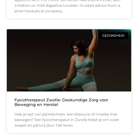
irritation or mild digestive trouble—trusted advice from a
pharmaceutical company
GEZONDHEID
Fysiotherapeut Zwolle: Deskundige Zorg voor
Beweging en Herstel
Heb je last van pijnklachten, een blessure of moeite met
bewegen? Een fysiotherapeut in Zwolle helpt je om weer
soepel en pijnvrij door het leven