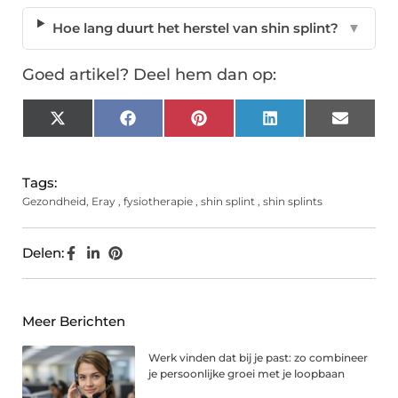
Hoe lang duurt het herstel van shin splint?
▼
Goed artikel? Deel hem dan op:
X
Facebook
Pinterest
LinkedIn
Email
(Twitter)
Tags:
Gezondheid
,
Eray
,
fysiotherapie
,
shin splint
,
shin splints
Delen:
Meer Berichten
Werk vinden dat bij je past: zo combineer
je persoonlijke groei met je loopbaan