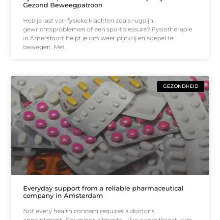
Gezond Beweegpatroon
Heb je last van fysieke klachten zoals rugpijn,
gewrichtsproblemen of een sportblessure? Fysiotherapie
in Amersfoort helpt je om weer pijnvrij en soepel te
bewegen. Met
GEZONDHEID
Everyday support from a reliable pharmaceutical
company in Amsterdam
Not every health concern requires a doctor’s
appointment. For minor ailments—like a sore throat, skin