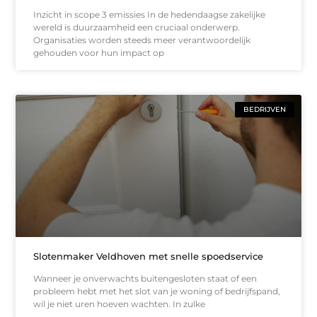
Inzicht in scope 3 emissies In de hedendaagse zakelijke
wereld is duurzaamheid een cruciaal onderwerp.
Organisaties worden steeds meer verantwoordelijk
gehouden voor hun impact op
BEDRIJVEN
Slotenmaker Veldhoven met snelle spoedservice
Wanneer je onverwachts buitengesloten staat of een
probleem hebt met het slot van je woning of bedrijfspand,
wil je niet uren hoeven wachten. In zulke