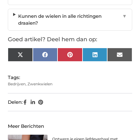
Kunnen de wielen in alle richtingen
▼
draaien?
Goed artikel? Deel hem dan op:
X
Facebook
Pinterest
LinkedIn
Email
(Twitter)
Tags:
Bedrijven
,
Zwenkwielen
Delen:
Meer Berichten
Ontwerp je eigen liefdeverhaal met