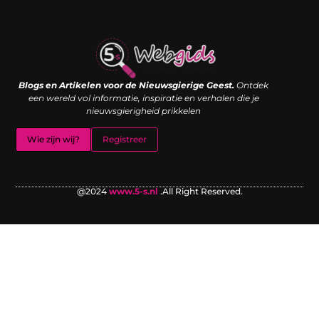
Links kopen: de shortcut naar SEO-succes of een digitale boemerang?
Verdien geld met je website: van passieproject naar inkomstenbron
Blogs en Artikelen voor de Nieuwsgierige Geest.
Ontdek
een wereld vol informatie, inspiratie en verhalen die je
nieuwsgierigheid prikkelen
Wie zijn wij?
Registreer
@2024
www.5-s.nl
.All Right Reserved.