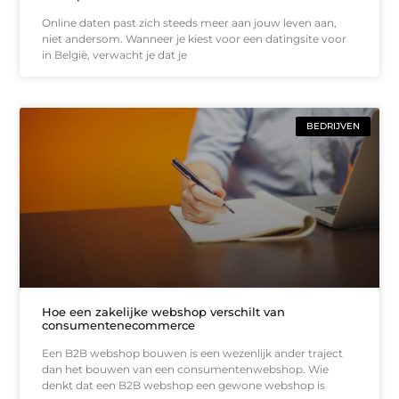
Online daten past zich steeds meer aan jouw leven aan,
niet andersom. Wanneer je kiest voor een datingsite voor
in België, verwacht je dat je
BEDRIJVEN
Hoe een zakelijke webshop verschilt van
consumentenecommerce
Een B2B webshop bouwen is een wezenlijk ander traject
dan het bouwen van een consumentenwebshop. Wie
denkt dat een B2B webshop een gewone webshop is