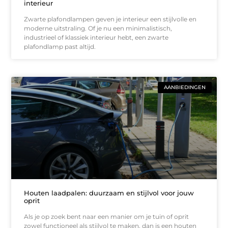
interieur
Zwarte plafondlampen geven je interieur een stijlvolle en
moderne uitstraling. Of je nu een minimalistisch,
industrieel of klassiek interieur hebt, een zwarte
plafondlamp past altijd.
AANBIEDINGEN
Houten laadpalen: duurzaam en stijlvol voor jouw
oprit
Als je op zoek bent naar een manier om je tuin of oprit
zowel functioneel als stijlvol te maken, dan is een houten