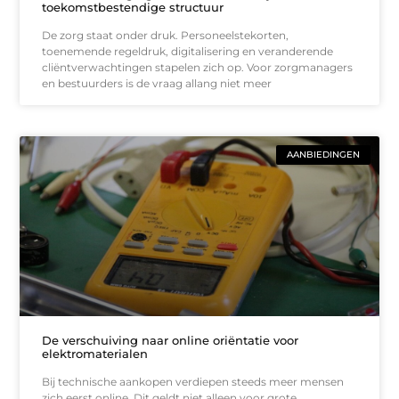
toekomstbestendige structuur
De zorg staat onder druk. Personeelstekorten,
toenemende regeldruk, digitalisering en veranderende
cliëntverwachtingen stapelen zich op. Voor zorgmanagers
en bestuurders is de vraag allang niet meer
AANBIEDINGEN
De verschuiving naar online oriëntatie voor
elektromaterialen
Bij technische aankopen verdiepen steeds meer mensen
zich eerst online. Dit geldt niet alleen voor grote