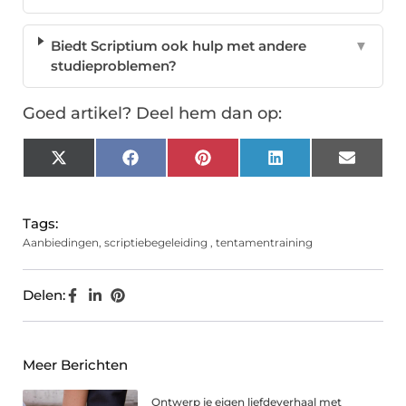
Biedt Scriptium ook hulp met andere
▼
studieproblemen?
Goed artikel? Deel hem dan op:
X
Facebook
Pinterest
LinkedIn
Email
(Twitter)
Tags:
Aanbiedingen
,
scriptiebegeleiding
,
tentamentraining
Delen:
Meer Berichten
Ontwerp je eigen liefdeverhaal met