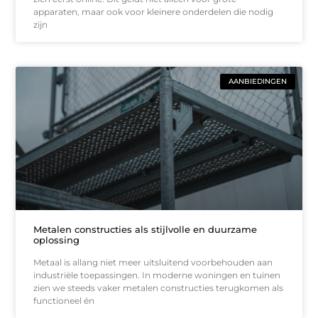
apparaten, maar ook voor kleinere onderdelen die nodig
zijn
AANBIEDINGEN
Metalen constructies als stijlvolle en duurzame
oplossing
Metaal is allang niet meer uitsluitend voorbehouden aan
industriële toepassingen. In moderne woningen en tuinen
zien we steeds vaker metalen constructies terugkomen als
functioneel én