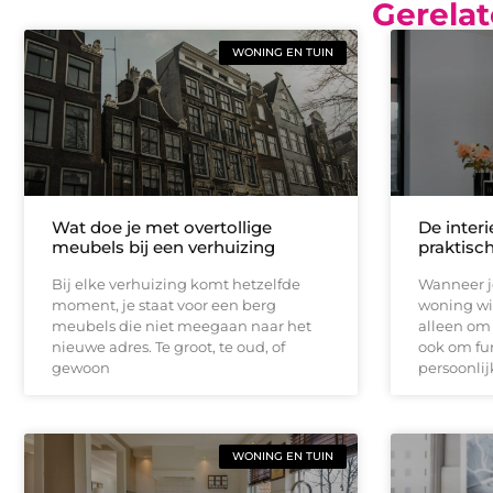
Gerelat
WONING EN TUIN
Wat doe je met overtollige
De inter
meubels bij een verhuizing
praktisc
Bij elke verhuizing komt hetzelfde
Wanneer j
moment, je staat voor een berg
woning wil
meubels die niet meegaan naar het
alleen om 
nieuwe adres. Te groot, te oud, of
ook om fun
gewoon
persoonlij
WONING EN TUIN