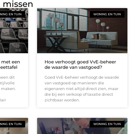
g missen
ING EN TUIN
WONING EN TUIN
n met een
Hoe verhoogt goed VvE-beheer
eettafel
de waarde van vastgoed?
een dit
Goed VvE-beheer verhoogt de waarde
ijlvolle
van vastgoed op manieren die
e maken.
eigenaren niet altijd direct zien, maar
die bij een verkoop of taxatie direct
lair
zichtbaar worden.
ING EN TUIN
WONING EN TUIN