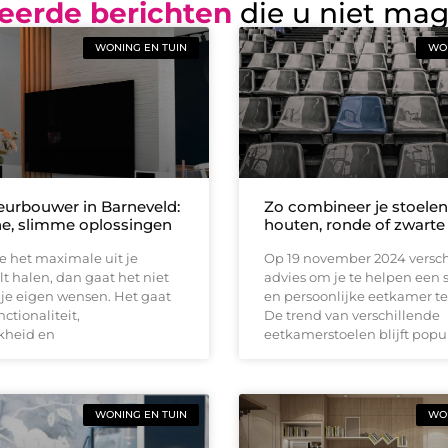
eerde berichten
die u niet ma
WONING EN TUIN
WON
ieurbouwer in Barneveld:
Zo combineer je stoele
he, slimme oplossingen
houten, ronde of zwarte 
e het maximale uit je
Op 19 november 2024 versch
t halen, dan gaat het niet
advies om je te helpen een st
je eigen wensen. Het gaat
en persoonlijke eetkamer t
ctionaliteit,
De trend van verschillende
kheid en
eetkamerstoelen blijft popu
WONING EN TUIN
WON