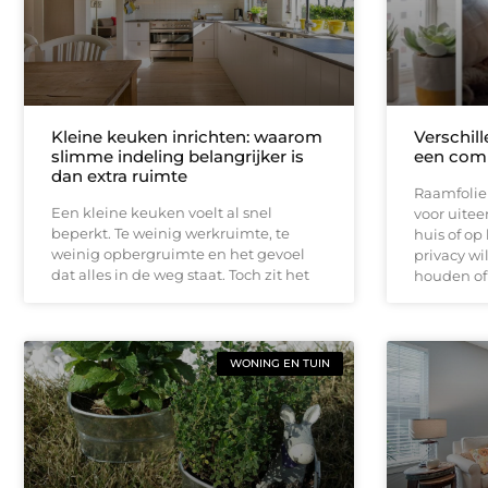
Kleine keuken inrichten: waarom
Verschill
slimme indeling belangrijker is
een comp
dan extra ruimte
Raamfolie 
Een kleine keuken voelt al snel
voor uite
beperkt. Te weinig werkruimte, te
huis of op
weinig opbergruimte en het gevoel
privacy wi
dat alles in de weg staat. Toch zit het
houden of 
WONING EN TUIN