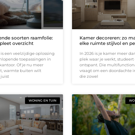
ende soorten raamfolie:
Kamer decoreren: zo ma
leet overzicht
elke ruimte stijlvol en p
is een veelzijdige oplossing
In 2026 is je kamer meer da
enlopende toepassingen in
plek waar je werkt, studeert
 kantoor. Of je nu meer
ontspant. Die multifunctiona
lt, warmte buiten wilt
vraagt om een doordachte i
juist
die zowel
WONING EN TUIN
WON