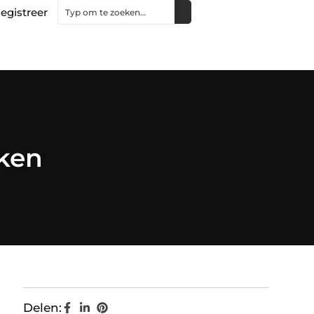
egistreer
uken
Delen: