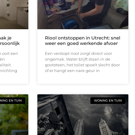
ak je
Riool ontstoppen in Utrecht: snel
ersoonlijk
weer een goed werkende afvoer
n ooit een
Een verstopt riool zorgt direct voor
 én
ongemak. Water blijft staan in de
liteit
gootsteen, het toilet spoelt slecht door
nrichting
of er hangt een nare geur in
ING EN TUIN
WONING EN TUIN