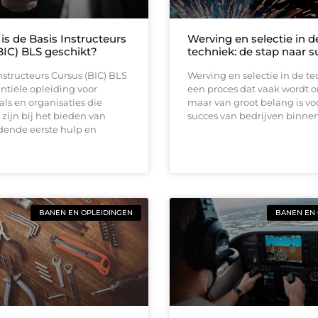
is de Basis Instructeurs
Werving en selectie in d
BIC) BLS geschikt?
techniek: de stap naar 
nstructeurs Cursus (BIC) BLS
Werving en selectie in de te
entiële opleiding voor
een proces dat vaak wordt o
als en organisaties die
maar van groot belang is vo
zijn bij het bieden van
succes van bedrijven binne
dende eerste hulp en
BANEN EN OPLEIDINGEN
BANEN EN 