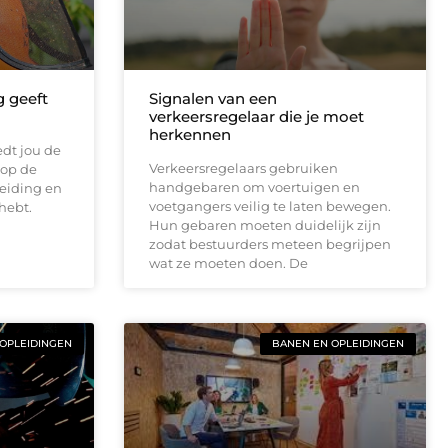
 geeft
Signalen van een
verkeersregelaar die je moet
herkennen
dt jou de
Verkeersregelaars gebruiken
 op de
handgebaren om voertuigen en
eiding en
voetgangers veilig te laten bewegen.
hebt.
Hun gebaren moeten duidelijk zijn
zodat bestuurders meteen begrijpen
wat ze moeten doen. De
OPLEIDINGEN
BANEN EN OPLEIDINGEN