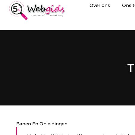
Over ons
Ons 
T
Banen En Opleidingen