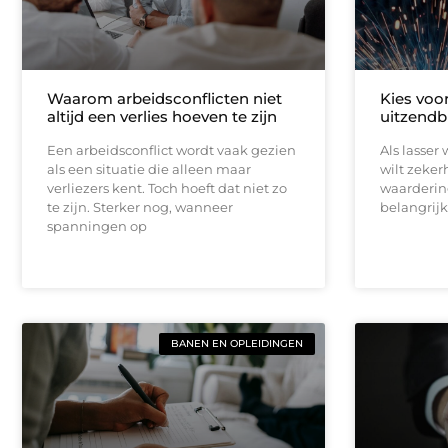
Waarom arbeidsconflicten niet
Kies voor
altijd een verlies hoeven te zijn
uitzendb
Een arbeidsconflict wordt vaak gezien
Als lasser 
als een situatie die alleen maar
wilt zeker
verliezers kent. Toch hoeft dat niet zo
waardering
te zijn. Sterker nog, wanneer
belangrijk
spanningen op
BANEN EN OPLEIDINGEN