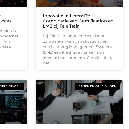
e
Innovatie in Leren: De
succes
Combinatie van Gamification en
LMS bij Tele'Train
chniek is
Bij Tele’Train begrijpen we dat het
nderschat,
combineren van gamification met
or het
een Learning Management Systeem
n deze
(LMS) een krachtige manier is om
leren te transformeren. Gamification,
het
OPLEIDINGEN
BANEN EN OPLEIDINGEN