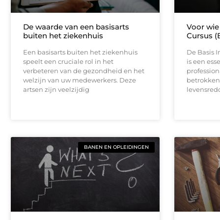
De waarde van een basisarts
Voor wie 
buiten het ziekenhuis
Cursus (
Een basisarts buiten het ziekenhuis
De Basis I
speelt een cruciale rol in het
is een ess
verbeteren van de gezondheid en het
profession
welzijn van uw medewerkers. Deze
betrokken 
artsen zijn veelzijdig
levensred
BANEN EN OPLEIDINGEN