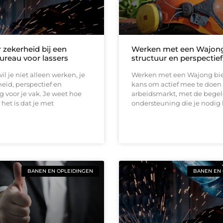
 zekerheid bij een
Werken met een Wajong
ureau voor lassers
structuur en perspectief
wil je niet alleen werken, je
Werken met een Wajong bie
heid, perspectief en
kans om actief mee te doen
 voor je vak. Je weet hoe
arbeidsmarkt, met de begel
 het is dat je met
ondersteuning die je nodig 
BANEN EN OPLEIDINGEN
BANEN EN 