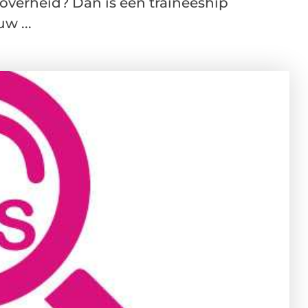
e overheid? Dan is een traineeship
w ...