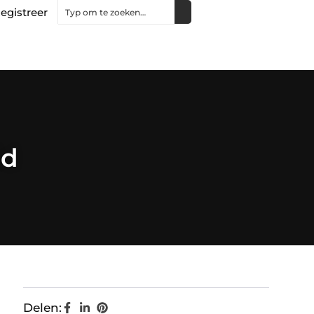
egistreer
id
Delen: