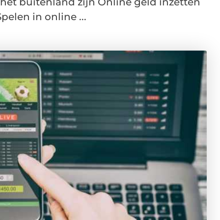
het buitenland zijn Online geld inzetten
pelen in online ...