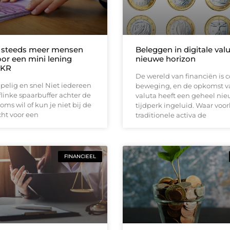
steeds meer mensen
Beleggen in digitale valu
oor een mini lening
nieuwe horizon
BKR
De wereld van financiën is c
elig en snel Niet iedereen
beweging, en de opkomst va
flinke spaarbuffer achter de
valuta heeft een geheel ni
oms wil of kun je niet bij de
tijdperk ingeluid. Waar voo
ht voor een
traditionele activa de
FINANCIEEL