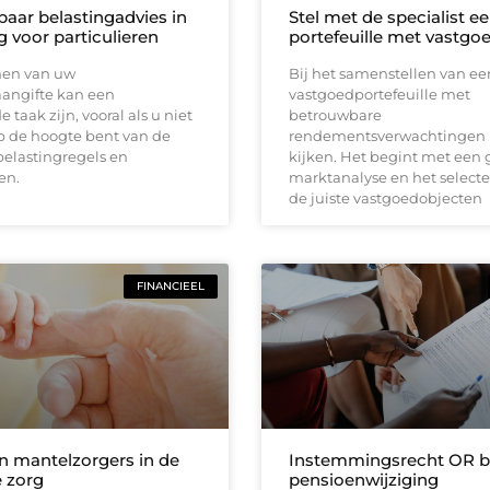
aar belastingadvies in
Stel met de specialist e
 voor particulieren
portefeuille met vastg
nen van uw
Bij het samenstellen van ee
aangifte kan een
vastgoedportefeuille met
 taak zijn, vooral als u niet
betrouwbare
p de hoogte bent van de
rendementsverwachtingen 
belastingregels en
kijken. Het begint met een
en.
marktanalyse en het select
de juiste vastgoedobjecten
FINANCIEEL
an mantelzorgers in de
Instemmingsrecht OR bi
 zorg
pensioenwijziging