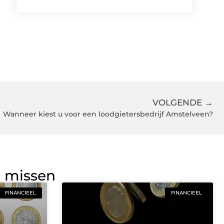
VOLGENDE →
Wanneer kiest u voor een loodgietersbedrijf Amstelveen?
g missen
FINANCIEEL
FINANCIEEL