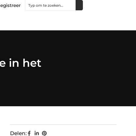
egistreer
 in het
Delen: