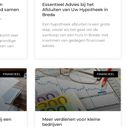
en
Essentieel Advies bij het
oed samen
Afsluiten van Uw Hypotheek in
Breda
n
Een hypotheek afsluiten is een grote
stap, vooral als het gaat om de
aankoop van een huis in Breda. Het
komt veel
inwinnen van gedegen financieel
 grondige
advies
eren van
FINANCIEEL
FINANCIEEL
j een
Meer verdienen voor kleine
bedrijven