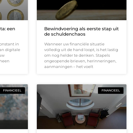
ta: een
Bewindvoering als eerste stap uit
de schuldenchaos
onstant in
Wanneer uw financiële situatie
n digitale
volledig uit de hand loopt, is het lastig
euw
om nog helder te denken. Stapels
rheen
ongeopende brieven, herinneringen,
aanmaningen – het voelt
FINANCIEEL
FINANCIEEL