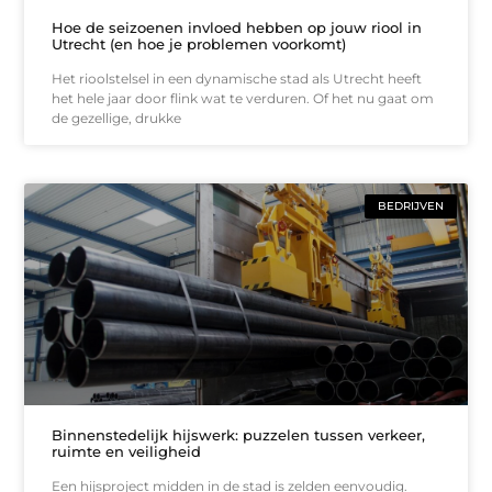
Hoe de seizoenen invloed hebben op jouw riool in
Utrecht (en hoe je problemen voorkomt)
Het rioolstelsel in een dynamische stad als Utrecht heeft
het hele jaar door flink wat te verduren. Of het nu gaat om
de gezellige, drukke
BEDRIJVEN
Binnenstedelijk hijswerk: puzzelen tussen verkeer,
ruimte en veiligheid
Een hijsproject midden in de stad is zelden eenvoudig.