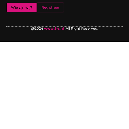
Wie zijn wij?
Registreer
@2024
www.5-s.nl
.All Right Reserved.