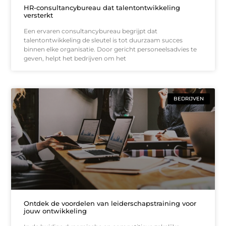
HR-consultancybureau dat talentontwikkeling
versterkt
Een ervaren consultancybureau begrijpt dat
talentontwikkeling de sleutel is tot duurzaam succes
binnen elke organisatie. Door gericht personeelsadvies te
geven, helpt het bedrijven om het
BEDRIJVEN
Ontdek de voordelen van leiderschapstraining voor
jouw ontwikkeling