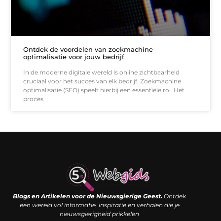
Ontdek de voordelen van zoekmachine
optimalisatie voor jouw bedrijf
In de moderne digitale wereld is online zichtbaarheid
cruciaal voor het succes van elk bedrijf. Zoekmachine
optimalisatie (SEO) speelt hierbij een essentiële rol. Het
proces
Links kopen: de shortcut naar SEO-succes of een digitale boemerang?
Verdien geld met je website: van passieproject naar inkomstenbron
Blogs en Artikelen voor de Nieuwsgierige Geest.
Ontdek
een wereld vol informatie, inspiratie en verhalen die je
nieuwsgierigheid prikkelen