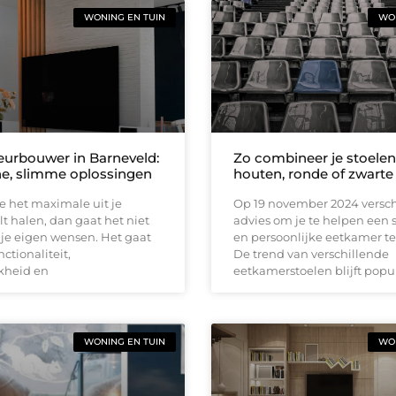
WONING EN TUIN
WON
ieurbouwer in Barneveld:
Zo combineer je stoele
he, slimme oplossingen
houten, ronde of zwarte 
e het maximale uit je
Op 19 november 2024 versch
t halen, dan gaat het niet
advies om je te helpen een st
je eigen wensen. Het gaat
en persoonlijke eetkamer t
ctionaliteit,
De trend van verschillende
kheid en
eetkamerstoelen blijft popu
WONING EN TUIN
WON