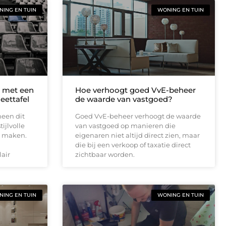
ING EN TUIN
WONING EN TUIN
n met een
Hoe verhoogt goed VvE-beheer
eettafel
de waarde van vastgoed?
een dit
Goed VvE-beheer verhoogt de waarde
ijlvolle
van vastgoed op manieren die
e maken.
eigenaren niet altijd direct zien, maar
die bij een verkoop of taxatie direct
lair
zichtbaar worden.
ING EN TUIN
WONING EN TUIN