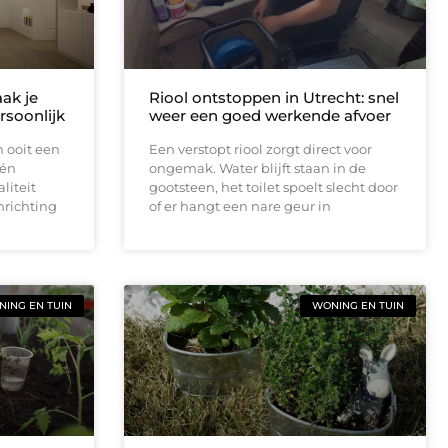
ak je
Riool ontstoppen in Utrecht: snel
ersoonlijk
weer een goed werkende afvoer
n ooit een
Een verstopt riool zorgt direct voor
 én
ongemak. Water blijft staan in de
liteit
gootsteen, het toilet spoelt slecht door
nrichting
of er hangt een nare geur in
ING EN TUIN
WONING EN TUIN