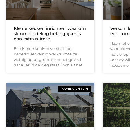
Kleine keuken inrichten: waarom
Verschill
slimme indeling belangrijker is
een comp
dan extra ruimte
Raamfolie 
Een kleine keuken voelt al snel
voor uite
beperkt. Te weinig werkruimte, te
huis of op
weinig opbergruimte en het gevoel
privacy wi
dat alles in de weg staat. Toch zit het
houden of 
WONING EN TUIN