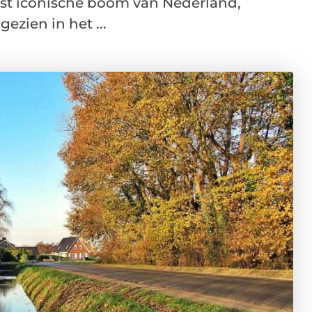
st iconische boom van Nederland,
ezien in het ...