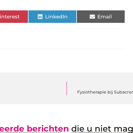
interest
LinkedIn
Email
Fysiotherapie bij Subacr
eerde berichten
die u niet ma