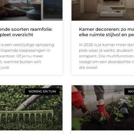
ende soorten raamfolie:
Kamer decoreren: zo ma
leet overzicht
elke ruimte stijlvol en p
is een veelzijdige oplossing
In 2026 is je kamer meer da
enlopende toepassingen in
plek waar je werkt, studeert
 kantoor. Of je nu meer
ontspant. Die multifunctiona
lt, warmte buiten wilt
vraagt om een doordachte i
juist
die zowel
WONING EN TUIN
WON