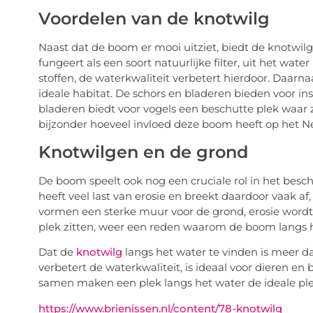
Voordelen van de knotwilg
Naast dat de boom er mooi uitziet, biedt de knotwil
fungeert als een soort natuurlijke filter, uit het wat
stoffen, de waterkwaliteit verbetert hierdoor. Daarn
ideale habitat. De schors en bladeren bieden voor i
bladeren biedt voor vogels een beschutte plek waar z
bijzonder hoeveel invloed deze boom heeft op het N
Knotwilgen en de grond
De boom speelt ook nog een cruciale rol in het besc
heeft veel last van erosie en breekt daardoor vaak a
vormen een sterke muur voor de grond, erosie wordt 
plek zitten, weer een reden waarom de boom langs he
Dat de
knotwilg
langs het water te vinden is meer da
verbetert de waterkwaliteit, is ideaal voor dieren e
samen maken een plek langs het water de ideale ple
https://www.brienissen.nl/content/78-knotwilg