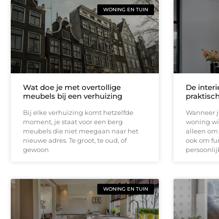
WONING EN TUIN
Wat doe je met overtollige
De inter
meubels bij een verhuizing
praktisc
Bij elke verhuizing komt hetzelfde
Wanneer j
moment, je staat voor een berg
woning wil
meubels die niet meegaan naar het
alleen om 
nieuwe adres. Te groot, te oud, of
ook om fun
gewoon
persoonlij
WONING EN TUIN