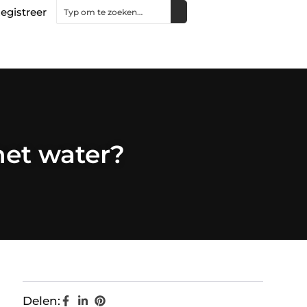
egistreer
het water?
Delen: