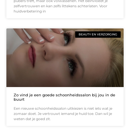
pubers treft, maar ook volwassenen. Het beïnvloedt je
zelfvertrouwen en kan zelfs littekens achterlaten. Voor
huidverbetering in
BEAUTY EN VERZORGING
Zo vind je een goede schoonheidssalon bij jou in de
buurt
Een nieuwe schoonheidssalon uitkiezen is niet iets wat je
zomaar doet. Je vertrouwt iemand je huid toe. Dan wil je
weten dat je goed zit.