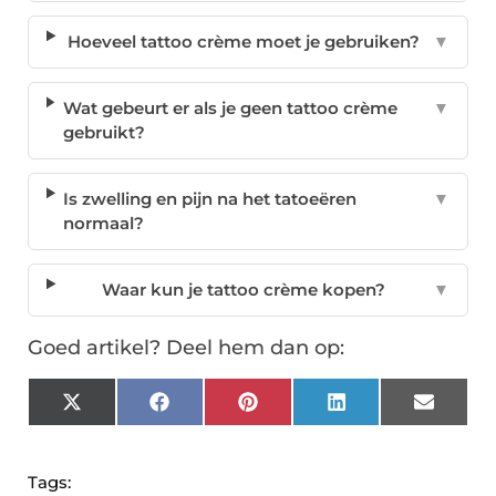
Hoeveel tattoo crème moet je gebruiken?
▼
Wat gebeurt er als je geen tattoo crème
▼
gebruikt?
Is zwelling en pijn na het tatoeëren
▼
normaal?
Waar kun je tattoo crème kopen?
▼
Goed artikel? Deel hem dan op:
X
Facebook
Pinterest
LinkedIn
Email
(Twitter)
Tags: