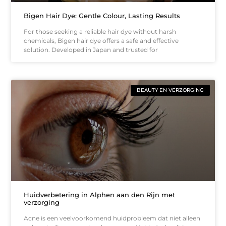
Bigen Hair Dye: Gentle Colour, Lasting Results
For those seeking a reliable hair dye without harsh
chemicals, Bigen hair dye offers a safe and effective
solution. Developed in Japan and trusted for
BEAUTY EN VERZORGING
Huidverbetering in Alphen aan den Rijn met
verzorging
Acne is een veelvoorkomend huidprobleem dat niet alleen