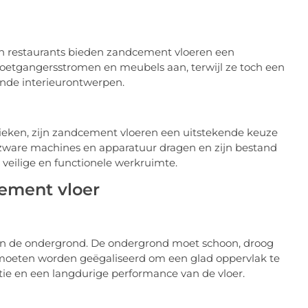
n restaurants bieden zandcement vloeren een
voetgangersstromen en meubels aan, terwijl ze toch een
lende interieurontwerpen.
rieken, zijn zandcement vloeren een uitstekende keuze
ware machines en apparatuur dragen en zijn bestand
 veilige en functionele werkruimte.
cement vloer
van de ondergrond. De ondergrond moet schoon, droog
en moeten worden geëgaliseerd om een glad oppervlak te
latie en een langdurige performance van de vloer.