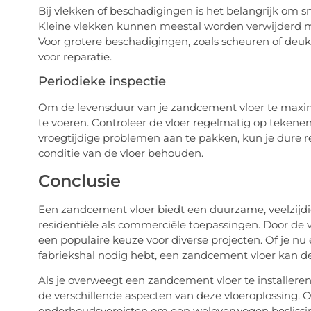
Bij vlekken of beschadigingen is het belangrijk om
Kleine vlekken kunnen meestal worden verwijderd me
Voor grotere beschadigingen, zoals scheuren of deuke
voor reparatie.
Periodieke inspectie
Om de levensduur van je zandcement vloer te maxima
te voeren. Controleer de vloer regelmatig op tekene
vroegtijdige problemen aan te pakken, kun je dure 
conditie van de vloer behouden.
Conclusie
Een zandcement vloer biedt een duurzame, veelzijdig
residentiële als commerciële toepassingen. Door de v
een populaire keuze voor diverse projecten. Of je nu
fabriekshal nodig hebt, een zandcement vloer kan de
Als je overweegt een zandcement vloer te installeren
de verschillende aspecten van deze vloeroplossing.
onderhoudsvereisten om een weloverwogen beslissi