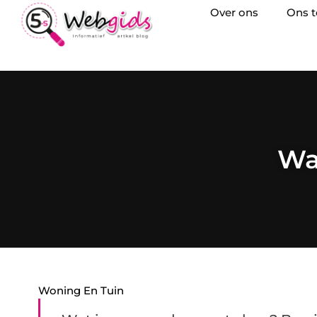
Over ons
Ons 
Wa
Woning En Tuin