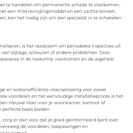
 snel te handelen om permanente schade te voorkomen.
t een mild reinigingsmiddel en een zachte borstel.
n, kan het nodig zijn om een specialist in te schakelen
liseren, is het raadzaam om periodieke inspecties uit
n van slijtage, scheuren of andere problemen. Door
reparaties in de toekomst voorkomen en de algehele
e en kostenefficiënte vloeroplossing voor zowel
ele voordelen en het eenvoudige installatieproces is het
 een nieuwe vloer voor je woonkamer, kantoor of
 perfecte basis bieden.
, zorg er dan voor dat je goed geïnformeerd bent over
 Overweeg de voordelen, toepassingen en
ng te nemen.