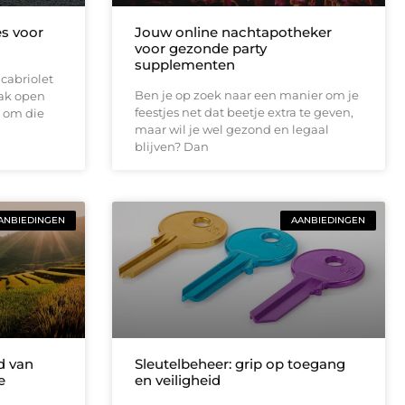
es voor
Jouw online nachtapotheker
voor gezonde party
supplementen
cabriolet
Ben je op zoek naar een manier om je
dak open
feestjes net dat beetje extra te geven,
r om die
maar wil je wel gezond en legaal
blijven? Dan
ANBIEDINGEN
AANBIEDINGEN
d van
Sleutelbeheer: grip op toegang
e
en veiligheid