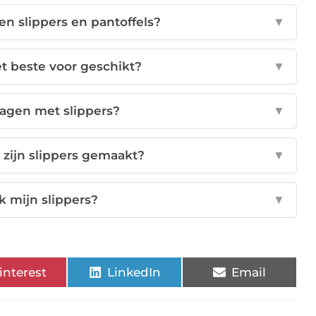
sen slippers en pantoffels?
▼
et beste voor geschikt?
▼
ragen met slippers?
▼
 zijn slippers gemaakt?
▼
k mijn slippers?
▼
interest
LinkedIn
Email