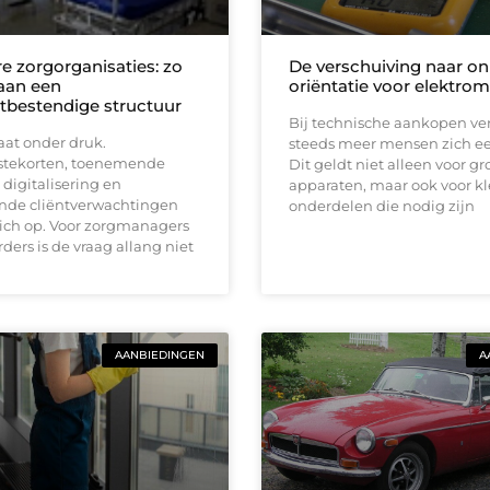
 zorgorganisaties: zo
De verschuiving naar on
aan een
oriëntatie voor elektrom
bestendige structuur
Bij technische aankopen ve
aat onder druk.
steeds meer mensen zich eer
stekorten, toenemende
Dit geldt niet alleen voor gr
 digitalisering en
apparaten, maar ook voor kl
nde cliëntverwachtingen
onderdelen die nodig zijn
zich op. Voor zorgmanagers
ders is de vraag allang niet
AANBIEDINGEN
A