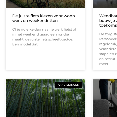
De juiste fiets kiezen voor woon
Wendbare
werk en weekendritten
bouw je 
toekomst
Of je nu elke dag naar je werk fietst of
De zorg st
in het weekend graag een rondje
Personeel
maakt, de juiste fiets scheelt gedoe.
regeldruk,
Een model dat
verandere
stapelen 
en bestuur
meer
AANBIEDINGEN