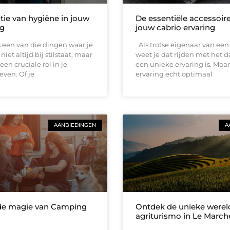
tie van hygiëne in jouw
De essentiële accessoir
g
jouw cabrio ervaring
 een van die dingen waar je
Als trotse eigenaar van een 
iet altijd bij stilstaat, maar
weet je dat rijden met het 
een cruciale rol in je
een unieke ervaring is. Maa
even. Of je
ervaring echt optimaal
AANBIEDINGEN
A
de magie van Camping
Ontdek de unieke werel
agriturismo in Le March