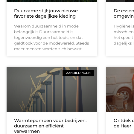
Duurzame stijl: jouw nieuwe
De essen
favoriete dagelijkse kleding
omgevin
Waarom duurzaamheid in mode
Hygiëne is
belangrijk is Duurzaamheid is
misschien n
tegenwoordig een hot topic, en dat
het speelt 
geldt ook voor de modewereld. Steeds
dagelijks l
meer mensen worden zich bewust
AANBIEDINGEN
Warmtepompen voor bedrijven:
Ontdek 
duurzaam en efficiënt
de Haer
verwarmen