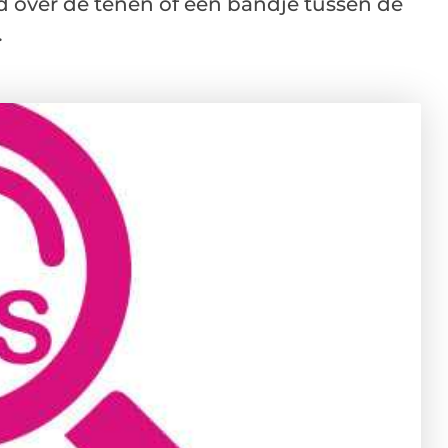
d over de tenen of een bandje tussen de
.