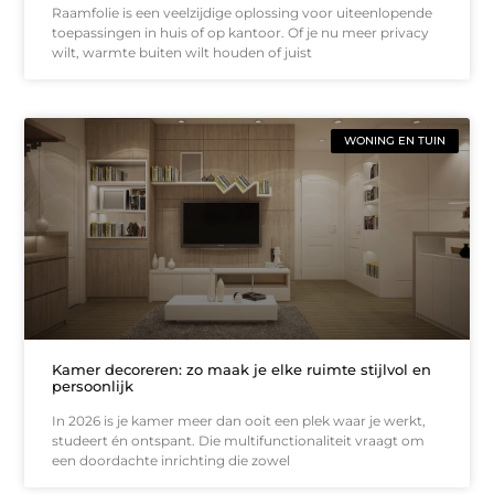
Raamfolie is een veelzijdige oplossing voor uiteenlopende
toepassingen in huis of op kantoor. Of je nu meer privacy
wilt, warmte buiten wilt houden of juist
WONING EN TUIN
Kamer decoreren: zo maak je elke ruimte stijlvol en
persoonlijk
In 2026 is je kamer meer dan ooit een plek waar je werkt,
studeert én ontspant. Die multifunctionaliteit vraagt om
een doordachte inrichting die zowel