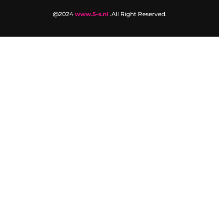
@2024
www.5-s.nl
.All Right Reserved.