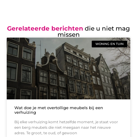
Gerelateerde berichten
die u niet mag
missen
WONING EN TUIN
Wat doe je met overtollige meubels bij een
verhuizing
Bij elke verhuizing komt hetzelfde moment, je staat voor
een berg meubels die niet meegaan naar het nieuwe
adres. Te groot, te oud, of gewoon