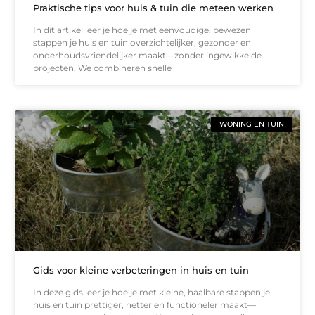
Praktische tips voor huis & tuin die meteen werken
In dit artikel leer je hoe je met eenvoudige, bewezen
stappen je huis en tuin overzichtelijker, gezonder en
onderhoudsvriendelijker maakt—zonder ingewikkelde
projecten. We combineren snelle
WONING EN TUIN
Gids voor kleine verbeteringen in huis en tuin
In deze gids leer je hoe je met kleine, haalbare stappen je
huis en tuin prettiger, netter en functioneler maakt—