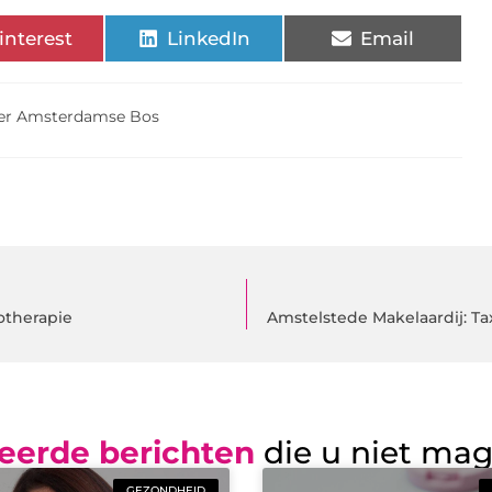
interest
LinkedIn
Email
ter Amsterdamse Bos
otherapie
Amstelstede Makelaardij: T
eerde berichten
die u niet ma
GEZONDHEID