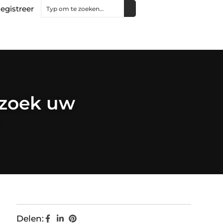
egistreer
ezoek uw
Delen: