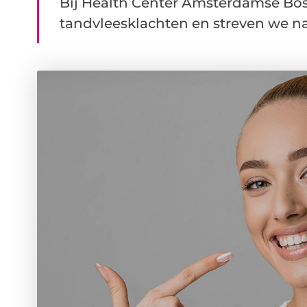
Bij Health Center Amsterdamse Bos 
tandvleesklachten en streven we naa