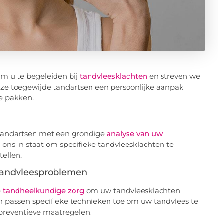
m u te begeleiden bij
tandvleesklachten
en streven we
e toegewijde tandartsen een persoonlijke aanpak
e pakken.
tandartsen met een grondige
analyse van uw
t ons in staat om specifieke tandvleesklachten te
ellen.
 Tandvleesproblemen
e
tandheelkundige zorg
om uw tandvleesklachten
n passen specifieke technieken toe om uw tandvlees te
 preventieve maatregelen.