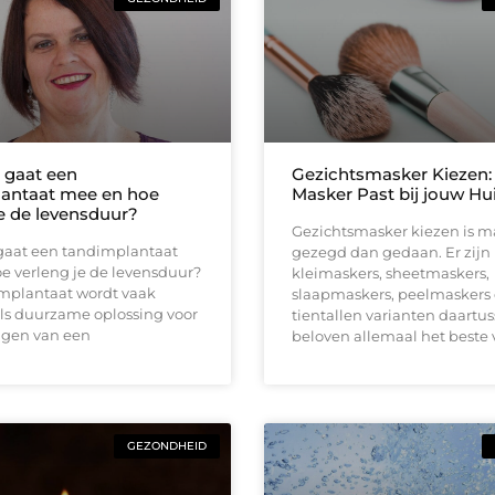
 gaat een
Gezichtsmasker Kiezen:
antaat mee en hoe
Masker Past bij jouw Hu
je de levensduur?
Gezichtsmasker kiezen is m
gaat een tandimplantaat
gezegd dan gedaan. Er zijn
e verleng je de levensduur?
kleimaskers, sheetmaskers,
mplantaat wordt vaak
slaapmaskers, peelmaskers
ls duurzame oplossing voor
tientallen varianten daartus
ngen van een
beloven allemaal het beste 
GEZONDHEID