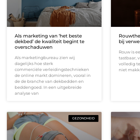
Als marketing van ‘het beste
Rouwther
dekbed’ de kwaliteit begint te
bij verwe
overschaduwen
Rouw is een
Als marketingbureau zien wij
tastbaar, 
dagelijks hoe sterk
volledig t
commerciële verleidingstechnieken
niet makk
de online markt domineren, vooral in
de de branche van dekbedden en
beddengoed. In een uitgebreide
analyse van
GEZONDHEID