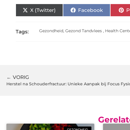
X (Twitter)
Facebook
P
Gezondheid
,
Gezond Tandvlees
,
Health Cen
Tags:
← VORIG
Herstel na Schouderfractuur: Unieke Aanpak bij Focus Fysi
Gerelat
GEZONDHEID