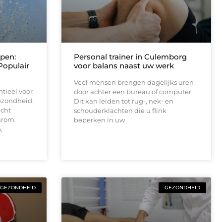
pen:
Personal trainer in Culemborg
Populair
voor balans naast uw werk
Veel mensen brengen dagelijks uren
ntieel voor
door achter een bureau of computer.
ezondheid.
Dit kan leiden tot rug-, nek- en
echt
schouderklachten die u flink
arom.
beperken in uw
,
GEZONDHEID
GEZONDHEID