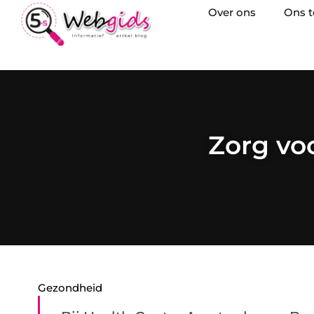
Over ons
Ons 
Zorg vo
Gezondheid