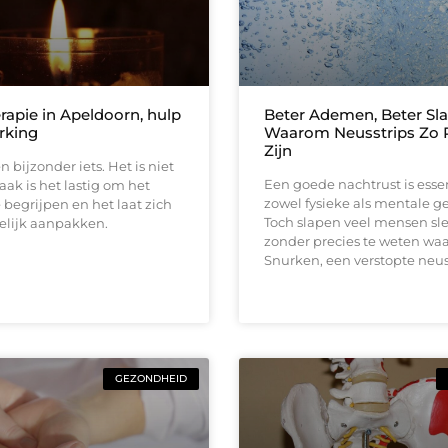
apie in Apeldoorn, hulp
Beter Ademen, Beter Sla
rking
Waarom Neusstrips Zo 
Zijn
 bijzonder iets. Het is niet
Een goede nachtrust is esse
vaak is het lastig om het
zowel fysieke als mentale g
e begrijpen en het laat zich
Toch slapen veel mensen sl
elijk aanpakken.
zonder precies te weten wa
Snurken, een verstopte neus
GEZONDHEID