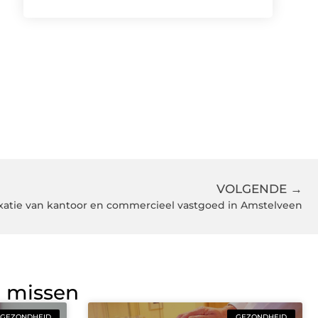
VOLGENDE →
axatie van kantoor en commercieel vastgoed in Amstelveen
g missen
GEZONDHEID
GEZONDHEID