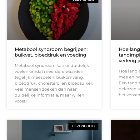
Metabool syndroom begrijpen:
Hoe lang
buikvet, bloeddruk en voeding
tandimpl
verleng 
Metabool syndroom kan onduidelijk
Hoe lang 
voelen omdat meerdere waarden
mee en ho
tegelijk meespelen: buikomvang,
Een tandi
bloeddruk, cholesterol en bloedsuiker.
gekozen a
Veel mensen zoeken dan naar
het verva
duidelijke informatie, maar willen
vooral
GEZONDHEID