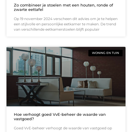
Zo combineer je stoelen met een houten, ronde of
zwarte eettafel
Op 19 november 2024 verscheen dit advies om je te helpen
een stijlvolle en persoonlijke eetkamer te maken. De trend
van verschillende eetkamerstoelen blijft populair
WONING EN TUIN
Hoe verhoogt goed VvE-beheer de waarde van
vastgoed?
Goed VvE-beheer verhoogt de waarde van vastgoed op