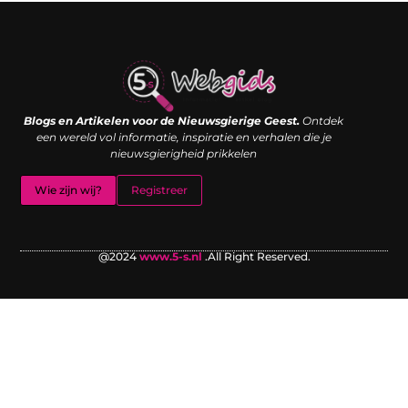
Links kopen: de shortcut naar SEO-succes of een digitale boemerang?
Verdien geld met je website: van passieproject naar inkomstenbron
Blogs en Artikelen voor de Nieuwsgierige Geest.
Ontdek
een wereld vol informatie, inspiratie en verhalen die je
nieuwsgierigheid prikkelen
Wie zijn wij?
Registreer
@2024
www.5-s.nl
.All Right Reserved.