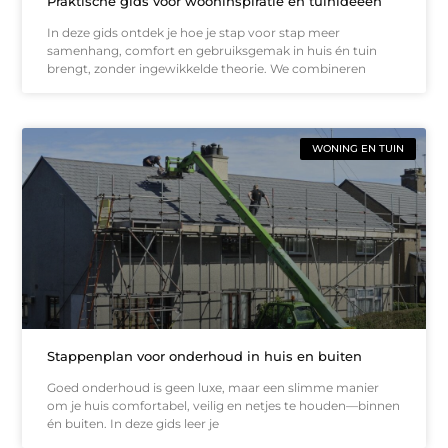
Praktische gids voor wooninspiratie en tuinideeën
In deze gids ontdek je hoe je stap voor stap meer
samenhang, comfort en gebruiksgemak in huis én tuin
brengt, zonder ingewikkelde theorie. We combineren
WONING EN TUIN
Stappenplan voor onderhoud in huis en buiten
Goed onderhoud is geen luxe, maar een slimme manier
om je huis comfortabel, veilig en netjes te houden—binnen
én buiten. In deze gids leer je