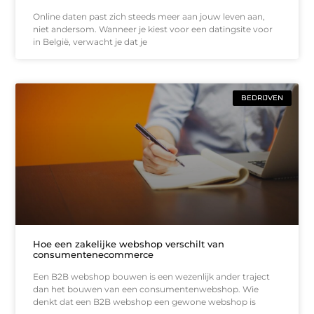
Online daten past zich steeds meer aan jouw leven aan,
niet andersom. Wanneer je kiest voor een datingsite voor
in België, verwacht je dat je
BEDRIJVEN
Hoe een zakelijke webshop verschilt van
consumentenecommerce
Een B2B webshop bouwen is een wezenlijk ander traject
dan het bouwen van een consumentenwebshop. Wie
denkt dat een B2B webshop een gewone webshop is