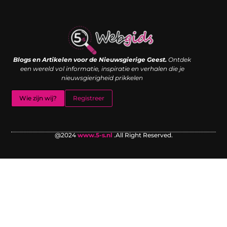
Links kopen: de shortcut naar SEO-succes of een digitale boemerang?
Verdien geld met je website: van passieproject naar inkomstenbron
Blogs en Artikelen voor de Nieuwsgierige Geest.
Ontdek
een wereld vol informatie, inspiratie en verhalen die je
nieuwsgierigheid prikkelen
Wie zijn wij?
Registreer
@2024
www.5-s.nl
.All Right Reserved.