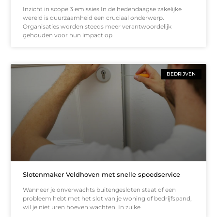
Inzicht in scope 3 emissies In de hedendaagse zakelijke
wereld is duurzaamheid een cruciaal onderwerp.
Organisaties worden steeds meer verantwoordelijk
gehouden voor hun impact op
BEDRIJVEN
Slotenmaker Veldhoven met snelle spoedservice
Wanneer je onverwachts buitengesloten staat of een
probleem hebt met het slot van je woning of bedrijfspand,
wil je niet uren hoeven wachten. In zulke