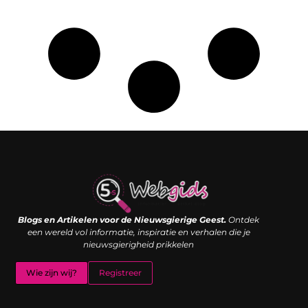
Links kopen: de shortcut naar SEO-succes of een digitale boemerang?
Verdien geld met je website: van passieproject naar inkomstenbron
Blogs en Artikelen voor de Nieuwsgierige Geest.
Ontdek
een wereld vol informatie, inspiratie en verhalen die je
nieuwsgierigheid prikkelen
Wie zijn wij?
Registreer