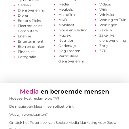
Media
Videos
Cadeau
Meubels
Wijn
Dienstverlening
Microfilm
Winkelen
Dieren
MKB
Woning en Tuin
Editor's Picks
Mobiliteit
Woningen
Electronica en
Mode en Kleding
Zakelijk
Computers
Muziek
Zakelijke
Energie
Nutrition
dienstverlening
Entertainment
Onderwijs
Zorg
Eten en drinken
Oog Laseren
ZZP
Financieel
Particuliere
Fotografie
dienstverlening
Media
en beroemde mensen
Hoeveel kost reclame op TV?
De magie van kleur in een offset print
Wat zijn wenskaarten?
Ontdek het Potentieel van Sociale Media Marketing voor Jouw