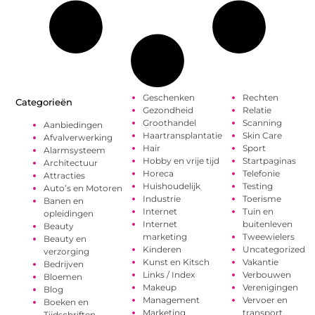
Geschenken
Rechten
Categorieën
Gezondheid
Relatie
Groothandel
Scanning
Aanbiedingen
Haartransplantatie
Skin Care
Afvalverwerking
Hair
Sport
Alarmsysteem
Hobby en vrije tijd
Startpaginas
Architectuur
Horeca
Telefonie
Attracties
Huishoudelijk
Testing
Auto’s en Motoren
Industrie
Toerisme
Banen en
Internet
Tuin en
opleidingen
Internet
buitenleven
Beauty
marketing
Tweewielers
Beauty en
Kinderen
Uncategorized
verzorging
Kunst en Kitsch
Vakantie
Bedrijven
Links / Index
Verbouwen
Bloemen
Makeup
Verenigingen
Blog
Management
Vervoer en
Boeken en
Marketing
transport
Tijdschriften