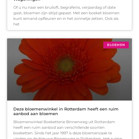
Of u nu naar een bruiloft, begrafenis, verjaardag of date
gaat, bloemen zijn altijd gepast. Met een boeket bloemen
kunt iemand opfleuren en in het zonnetje zetten. Ook als
het
BLOEMEN
Deze bloemenwinkel in Rotterdam heeft een ruim
aanbod aan bloemen
Bloemenwinkel Boeketterie Binnenweg uit Rotterdam
heeft een ruim aanbod aan verschillende soorten
boeketten. Sinds het jaar 1997 is deze bloemenzaak te
vinden op de Nieuwe Binnenweg in Rotterdam. Het ruime