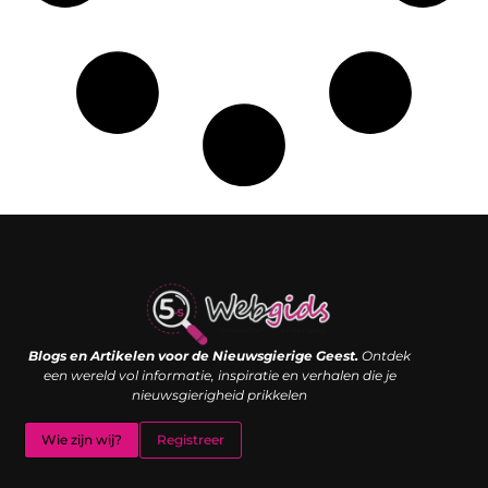
Links kopen: de shortcut naar SEO-succes of een digitale boemerang?
Verdien geld met je website: van passieproject naar inkomstenbron
Blogs en Artikelen voor de Nieuwsgierige Geest.
Ontdek
een wereld vol informatie, inspiratie en verhalen die je
nieuwsgierigheid prikkelen
Wie zijn wij?
Registreer