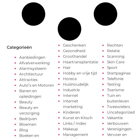
Geschenken
Rechten
Categorieën
Gezondheid
Relatie
Groothandel
Scanning
Aanbiedingen
Haartransplantatie
Skin Care
Afvalverwerking
Hair
Sport
Alarmsysteem
Hobby en vrije tijd
Startpaginas
Architectuur
Horeca
Telefonie
Attracties
Huishoudelijk
Testing
Auto’s en Motoren
Industrie
Toerisme
Banen en
Internet
Tuin en
opleidingen
Internet
buitenleven
Beauty
marketing
Tweewielers
Beauty en
Kinderen
Uncategorized
verzorging
Kunst en Kitsch
Vakantie
Bedrijven
Links / Index
Verbouwen
Bloemen
Makeup
Verenigingen
Blog
Management
Vervoer en
Boeken en