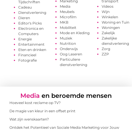
Marketing
transport
Tijdschriften
Media
Videos
Cadeau
Meubels
Wijn
Dienstverlening
Microfilm
Winkelen
Dieren
MKB
Woning en Tuin
Editor's Picks
Mobiliteit
Woningen
Electronica en
Mode en Kleding
Zakelijk
Computers
Muziek
Zakelijke
Energie
Nutrition
dienstverlening
Entertainment
Onderwijs
Zorg
Eten en drinken
Oog Laseren
ZZP
Financieel
Particuliere
Fotografie
dienstverlening
Media
en beroemde mensen
Hoeveel kost reclame op TV?
De magie van kleur in een offset print
Wat zijn wenskaarten?
Ontdek het Potentieel van Sociale Media Marketing voor Jouw