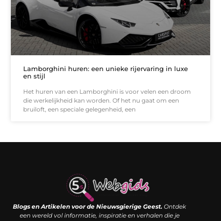
Lamborghini huren: een unieke rijervaring in luxe
en stijl
Het huren van een Lamborghini is voor velen een droom
die werkelijkheid kan worden. Of het nu gaat om een
bruiloft, een speciale gelegenheid, een
Links kopen: de shortcut naar SEO-succes of een digitale boemerang?
Verdien geld met je website: van passieproject naar inkomstenbron
Blogs en Artikelen voor de Nieuwsgierige Geest.
Ontdek
een wereld vol informatie, inspiratie en verhalen die je