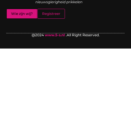
nieuwsgierigheid prikkelen
Wie zijn wij?
Registreer
@2024
www.5-s.nl
.All Right Reserved.