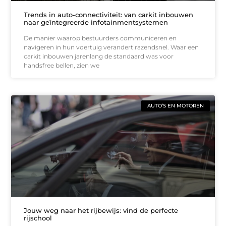
Trends in auto-connectiviteit: van carkit inbouwen
naar geïntegreerde infotainmentsystemen
De manier waarop bestuurders communiceren en
navigeren in hun voertuig verandert razendsnel. Waar een
carkit inbouwen jarenlang de standaard was voor
handsfree bellen, zien we
AUTO’S EN MOTOREN
Jouw weg naar het rijbewijs: vind de perfecte
rijschool