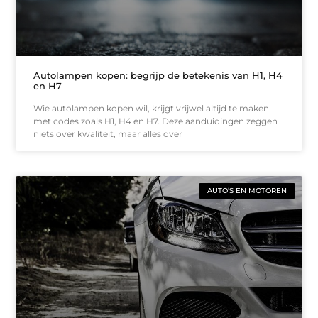
Autolampen kopen: begrijp de betekenis van H1, H4
en H7
Wie autolampen kopen wil, krijgt vrijwel altijd te maken
met codes zoals H1, H4 en H7. Deze aanduidingen zeggen
niets over kwaliteit, maar alles over
AUTO’S EN MOTOREN