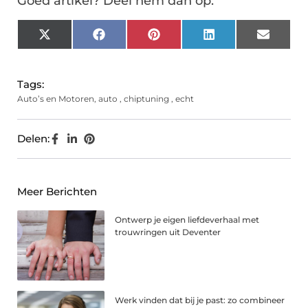
Goed artikel? Deel hem dan op:
X
Facebook
Pinterest
LinkedIn
Email
(Twitter)
Tags:
Auto’s en Motoren
,
auto
,
chiptuning
,
echt
Delen:
Meer Berichten
Ontwerp je eigen liefdeverhaal met
trouwringen uit Deventer
Werk vinden dat bij je past: zo combineer