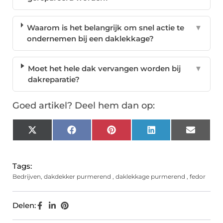
Waarom is het belangrijk om snel actie te
▼
ondernemen bij een daklekkage?
Moet het hele dak vervangen worden bij
▼
dakreparatie?
Goed artikel? Deel hem dan op:
X
Facebook
Pinterest
LinkedIn
Email
(Twitter)
Tags:
Bedrijven
,
dakdekker purmerend
,
daklekkage purmerend
,
fedor
Delen: