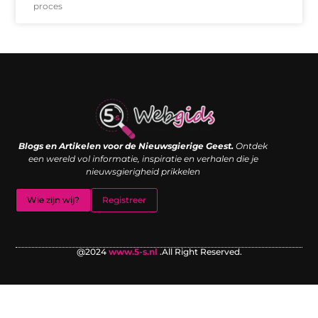
proces
Links kopen: de shortcut naar SEO-succes of een digitale boemerang?
Verdien geld met je website: van passieproject naar inkomstenbron
Blogs en Artikelen voor de Nieuwsgierige Geest.
Ontdek
een wereld vol informatie, inspiratie en verhalen die je
nieuwsgierigheid prikkelen
Wie zijn wij?
Registreer
@2024
www.5-s.nl
.All Right Reserved.