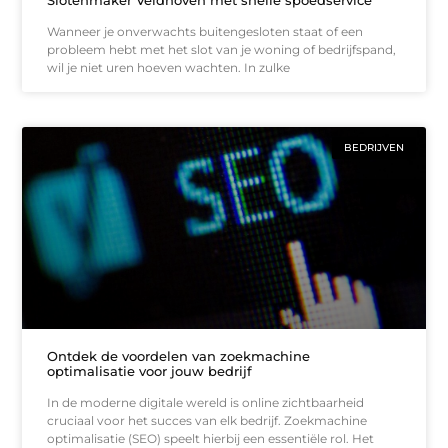
Slotenmaker Veldhoven met snelle spoedservice
Wanneer je onverwachts buitengesloten staat of een
probleem hebt met het slot van je woning of bedrijfspand,
wil je niet uren hoeven wachten. In zulke
BEDRIJVEN
Ontdek de voordelen van zoekmachine
optimalisatie voor jouw bedrijf
In de moderne digitale wereld is online zichtbaarheid
cruciaal voor het succes van elk bedrijf. Zoekmachine
optimalisatie (SEO) speelt hierbij een essentiële rol. Het