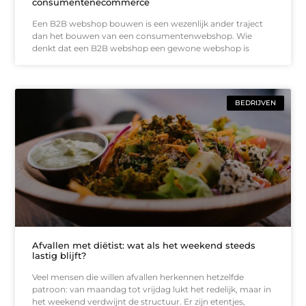
consumentenecommerce
Een B2B webshop bouwen is een wezenlijk ander traject
dan het bouwen van een consumentenwebshop. Wie
denkt dat een B2B webshop een gewone webshop is
BEDRIJVEN
Afvallen met diëtist: wat als het weekend steeds
lastig blijft?
Veel mensen die willen afvallen herkennen hetzelfde
patroon: van maandag tot vrijdag lukt het redelijk, maar in
het weekend verdwijnt de structuur. Er zijn etentjes,