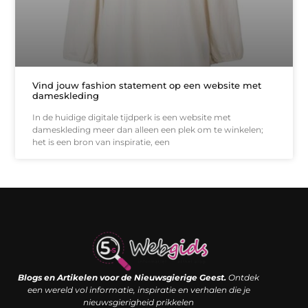
Vind jouw fashion statement op een website met
dameskleding
In de huidige digitale tijdperk is een website met
dameskleding meer dan alleen een plek om te winkelen;
het is een bron van inspiratie, een
Links kopen: de shortcut naar SEO-succes of een digitale boemerang?
Verdien geld met je website: van passieproject naar inkomstenbron
Blogs en Artikelen voor de Nieuwsgierige Geest.
Ontdek
een wereld vol informatie, inspiratie en verhalen die je
nieuwsgierigheid prikkelen