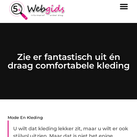
Zie er fantastisch uit én
draag comfortabele kleding
Mode En Kleding
U wilt dat kleding lekker zit, maar u wilt er ook
stijlvol uitzien. Maar dat is niet het enige.