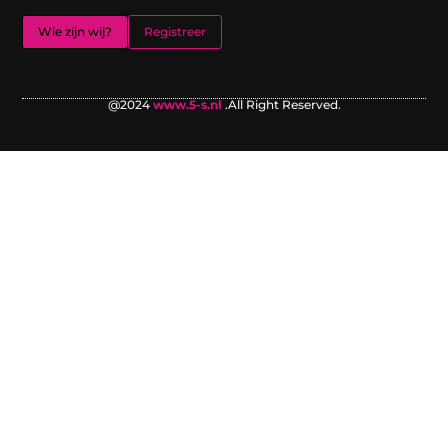
Wie zijn wij?
Registreer
@2024
www.5-s.nl
.All Right Reserved.