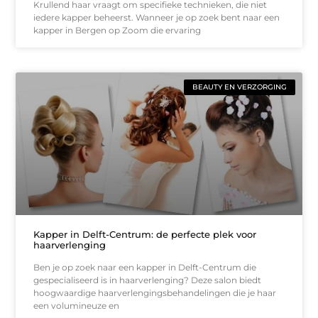
Krullend haar vraagt om specifieke technieken, die niet
iedere kapper beheerst. Wanneer je op zoek bent naar een
kapper in Bergen op Zoom die ervaring
BEAUTY EN VERZORGING
Kapper in Delft-Centrum: de perfecte plek voor
haarverlenging
Ben je op zoek naar een kapper in Delft-Centrum die
gespecialiseerd is in haarverlenging? Deze salon biedt
hoogwaardige haarverlengingsbehandelingen die je haar
een volumineuze en