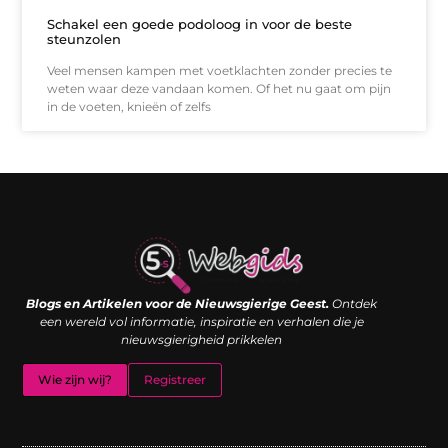
Schakel een goede podoloog in voor de beste
steunzolen
Veel mensen kampen met voetklachten zonder precies te
weten waar deze vandaan komen. Of het nu gaat om pijn
in de voeten, knieën of zelfs
Links kopen: de shortcut naar SEO-succes of een digitale boemerang?
Verdien geld met je website: van passieproject naar inkomstenbron
Blogs en Artikelen voor de Nieuwsgierige Geest.
Ontdek
een wereld vol informatie, inspiratie en verhalen die je
nieuwsgierigheid prikkelen
Wie zijn wij?
Registreer