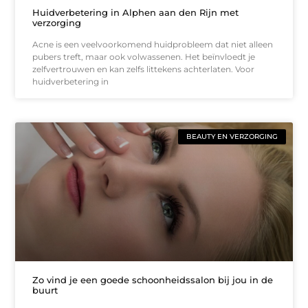
Huidverbetering in Alphen aan den Rijn met
verzorging
Acne is een veelvoorkomend huidprobleem dat niet alleen
pubers treft, maar ook volwassenen. Het beïnvloedt je
zelfvertrouwen en kan zelfs littekens achterlaten. Voor
huidverbetering in
BEAUTY EN VERZORGING
Zo vind je een goede schoonheidssalon bij jou in de
buurt