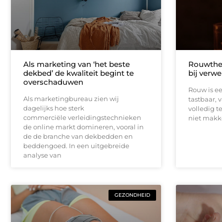
Als marketing van ‘het beste
Rouwther
dekbed’ de kwaliteit begint te
bij verwe
overschaduwen
Rouw is een
Als marketingbureau zien wij
tastbaar, 
dagelijks hoe sterk
volledig t
commerciële verleidingstechnieken
niet makk
de online markt domineren, vooral in
de de branche van dekbedden en
beddengoed. In een uitgebreide
analyse van
GEZONDHEID