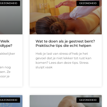
GEZONDHEID
GEZONDHEID
 Welk
Wat te doen als je gestrest bent?
idtype?
Praktische tips die echt helpen
akkelijker
Heb je last van stress of heb je het
gevoel dat je niet lekker tot rust kan
komen? Lees dan deze tips. Stress
 en nog
sluipt vaak
sen. Ze
voor je
GEZONDHEID
GEZONDHEID