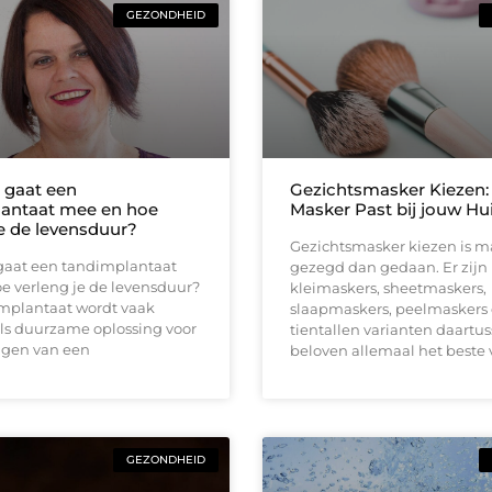
GEZONDHEID
 gaat een
Gezichtsmasker Kiezen:
antaat mee en hoe
Masker Past bij jouw Hu
je de levensduur?
Gezichtsmasker kiezen is m
gaat een tandimplantaat
gezegd dan gedaan. Er zijn
e verleng je de levensduur?
kleimaskers, sheetmaskers,
mplantaat wordt vaak
slaapmaskers, peelmaskers
ls duurzame oplossing voor
tientallen varianten daartus
ngen van een
beloven allemaal het beste 
GEZONDHEID