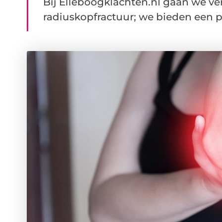
Bij Elleboogklachten.nl gaan we ve
radiuskopfractuur; we bieden een p