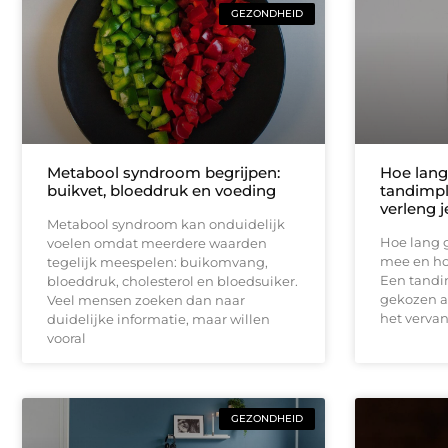
GEZONDHEID
Metabool syndroom begrijpen:
Hoe lang
buikvet, bloeddruk en voeding
tandimpl
verleng 
Metabool syndroom kan onduidelijk
Hoe lang 
voelen omdat meerdere waarden
mee en ho
tegelijk meespelen: buikomvang,
Een tandi
bloeddruk, cholesterol en bloedsuiker.
gekozen a
Veel mensen zoeken dan naar
het verva
duidelijke informatie, maar willen
vooral
GEZONDHEID