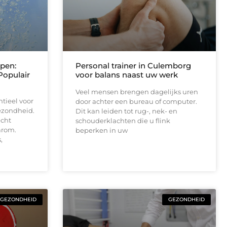
pen:
Personal trainer in Culemborg
Populair
voor balans naast uw werk
Veel mensen brengen dagelijks uren
ntieel voor
door achter een bureau of computer.
ezondheid.
Dit kan leiden tot rug-, nek- en
echt
schouderklachten die u flink
arom.
beperken in uw
,
GEZONDHEID
GEZONDHEID