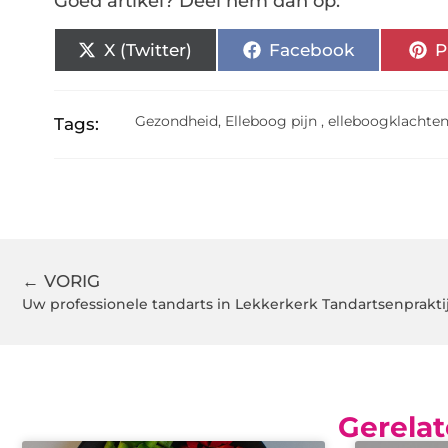
Goed artikel? Deel hem dan op:
X (Twitter)
Facebook
P
Gezondheid
,
Elleboog pijn
,
elleboogklachte
Tags:
← VORIG
Uw professionele tandarts in Lekkerkerk Tandartsenpraktij
Gerelat