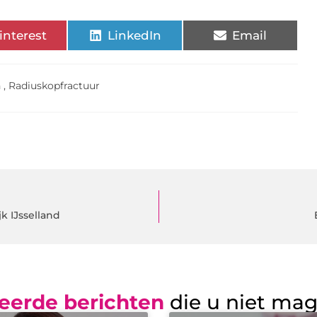
interest
LinkedIn
Email
n
,
Radiuskopfractuur
k IJsselland
eerde berichten
die u niet ma