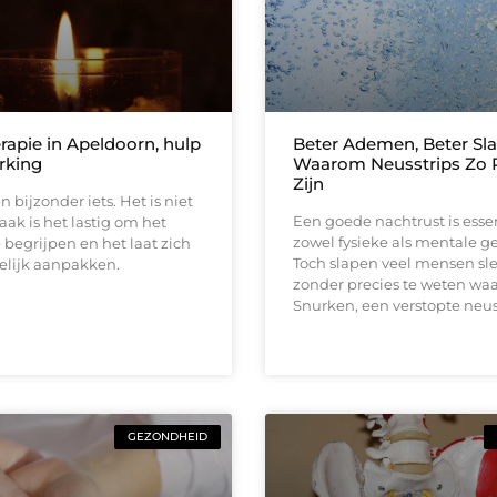
apie in Apeldoorn, hulp
Beter Ademen, Beter Sla
rking
Waarom Neusstrips Zo 
Zijn
 bijzonder iets. Het is niet
Een goede nachtrust is esse
vaak is het lastig om het
zowel fysieke als mentale g
e begrijpen en het laat zich
Toch slapen veel mensen sl
elijk aanpakken.
zonder precies te weten wa
Snurken, een verstopte neus
GEZONDHEID