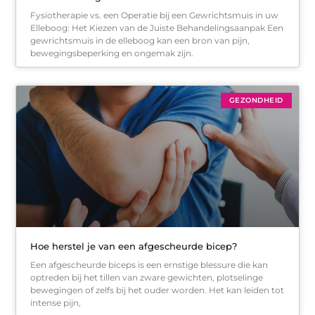
Fysiotherapie vs. een Operatie bij een Gewrichtsmuis in uw
Elleboog: Het Kiezen van de Juiste Behandelingsaanpak Een
gewrichtsmuis in de elleboog kan een bron van pijn,
bewegingsbeperking en ongemak zijn.
GEZONDHEID
Hoe herstel je van een afgescheurde bicep?
Een afgescheurde biceps is een ernstige blessure die kan
optreden bij het tillen van zware gewichten, plotselinge
bewegingen of zelfs bij het ouder worden. Het kan leiden tot
intense pijn,