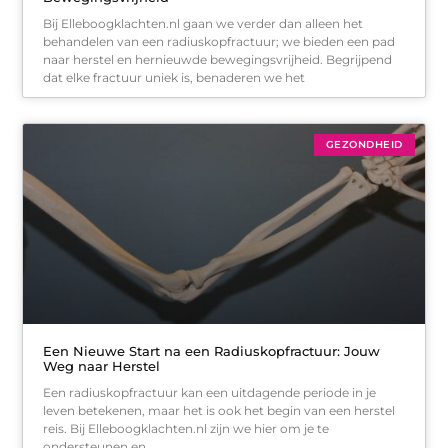
Bij Elleboogklachten.nl gaan we verder dan alleen het
behandelen van een radiuskopfractuur; we bieden een pad
naar herstel en hernieuwde bewegingsvrijheid. Begrijpend
dat elke fractuur uniek is, benaderen we het
GEZONDHEID
Een Nieuwe Start na een Radiuskopfractuur: Jouw
Weg naar Herstel
Een radiuskopfractuur kan een uitdagende periode in je
leven betekenen, maar het is ook het begin van een herstel
reis. Bij Elleboogklachten.nl zijn we hier om je te
ondersteunen en