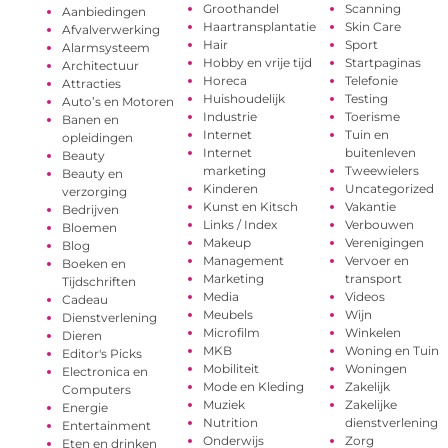
Groothandel
Scanning
Aanbiedingen
Haartransplantatie
Skin Care
Afvalverwerking
Hair
Sport
Alarmsysteem
Hobby en vrije tijd
Startpaginas
Architectuur
Horeca
Telefonie
Attracties
Huishoudelijk
Testing
Auto’s en Motoren
Industrie
Toerisme
Banen en
Internet
Tuin en
opleidingen
Internet
buitenleven
Beauty
marketing
Tweewielers
Beauty en
Kinderen
Uncategorized
verzorging
Kunst en Kitsch
Vakantie
Bedrijven
Links / Index
Verbouwen
Bloemen
Makeup
Verenigingen
Blog
Management
Vervoer en
Boeken en
Marketing
transport
Tijdschriften
Media
Videos
Cadeau
Meubels
Wijn
Dienstverlening
Microfilm
Winkelen
Dieren
MKB
Woning en Tuin
Editor's Picks
Mobiliteit
Woningen
Electronica en
Mode en Kleding
Zakelijk
Computers
Muziek
Zakelijke
Energie
Nutrition
dienstverlening
Entertainment
Onderwijs
Zorg
Eten en drinken