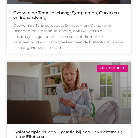
Overwin de Tenniselleboog: Symptomen, Oorzaken
en Behandeling
Overwin de Tenniselleboog: Symptomen, Oorzaken en
Behandeling De tenniselleboog, ook wel laterale
epicondylitis genoemd, is een veelvoorkomende
aandoening die zich manifesteert aan de buitenkant van de
elleboog. Hoewel de naam
GEZONDHEID
Fysiotherapie vs. een Operatie bij een Gewrichtsmuis
in uw Elleboog