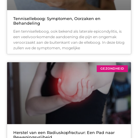
Tenniselleboog: Symptomen, Oorzaken en
Behandeling
Een tenniselleboog, ook bekend als laterale epicondylitis, is
een veelvoorkomende aandoening die pijn en ongemak
veroorzaakt aan de buitenkant van de elleboog. In deze blog
zullen we de symptomen, mogelijke
GEZONDHEID
Herstel van een Radiuskopfractuur: Een Pad naar
Bewegingsvrijheid