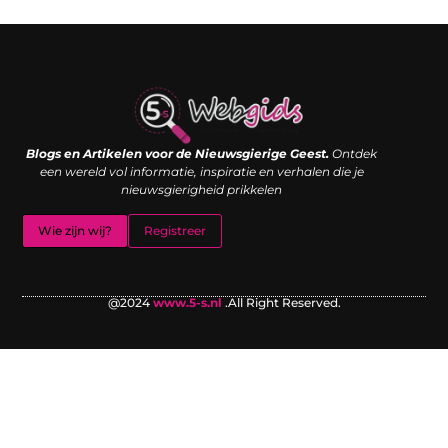
Links kopen: de shortcut naar SEO-succes of een digitale boemerang?
Verdien geld met je website: van passieproject naar inkomstenbron
Blogs en Artikelen voor de Nieuwsgierige Geest.
Ontdek
een wereld vol informatie, inspiratie en verhalen die je
nieuwsgierigheid prikkelen
Wie zijn wij?
Registreer
@2024
www.5-s.nl
.All Right Reserved.