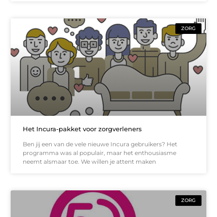
ZORG
Het Incura-pakket voor zorgverleners
Ben jij een van de vele nieuwe Incura gebruikers? Het
programma was al populair, maar het enthousiasme
neemt alsmaar toe. We willen je attent maken
ZORG