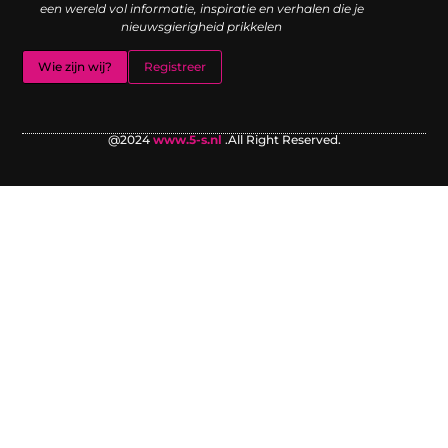
een wereld vol informatie, inspiratie en verhalen die je
nieuwsgierigheid prikkelen
Wie zijn wij?
Registreer
@2024
www.5-s.nl
.All Right Reserved.