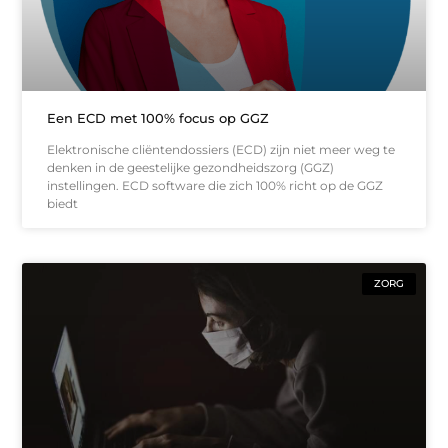
Een ECD met 100% focus op GGZ
Elektronische cliëntendossiers (ECD) zijn niet meer weg te
denken in de geestelijke gezondheidszorg (GGZ)
instellingen. ECD software die zich 100% richt op de GGZ
biedt
ZORG