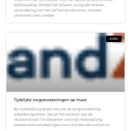
stofwisseling. Omdat het lichaam ze (op een enkele
uitzondering na) niet zelf kan produceren, moeten
vitaminen met voedsel
ZORG
Tijdelijke zorgverzekeringen op maat
Bij HollandZorg draait het om de zorgverzekering
arbeidsmigranten. Vanuit het kantoor aan de
Munsterstraat 7 in Deventer verzorgt HollandZorg
ziektekostenverzekeringen voor mensen die werken in