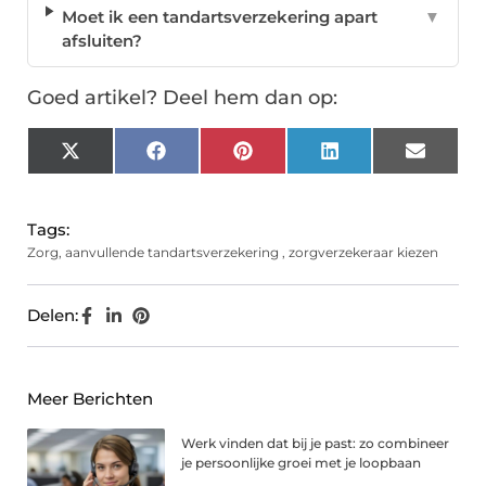
Moet ik een tandartsverzekering apart
▼
afsluiten?
Goed artikel? Deel hem dan op:
X
Facebook
Pinterest
LinkedIn
Email
(Twitter)
Tags:
Zorg
,
aanvullende tandartsverzekering
,
zorgverzekeraar kiezen
Delen:
Meer Berichten
Werk vinden dat bij je past: zo combineer
je persoonlijke groei met je loopbaan