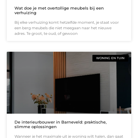
Wat doe je met overtollige meubels bij een
verhuizing
Bij elke verhuizing komt hetzelfde moment, je staat voor
een berg meubels die niet meegaan naar het nieuwe
adres. Te groot, te oud, of gewoon
WONING EN TUIN
De interieurbouwer in Barneveld: praktische,
slimme oplossingen
Wanneer je het maximale uit je woning wilt halen, dan gaat