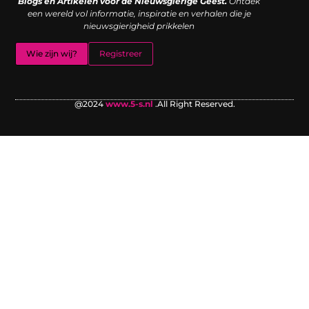
Blogs en Artikelen voor de Nieuwsgierige Geest.
Ontdek
een wereld vol informatie, inspiratie en verhalen die je
nieuwsgierigheid prikkelen
Wie zijn wij?
Registreer
@2024
www.5-s.nl
.All Right Reserved.