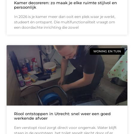
Kamer decoreren: zo maak je elke ruimte stijlvol en
persoonlijk
In 2026 is je kamer meer dan ooit een plek waar je werkt,
studeert én ontspant. Die multifunctionaliteit vraagt om
een doordachte inrichting die zowel
WONING EN TUIN
Riool ontstoppen in Utrecht: snel weer een goed
werkende afvoer
Een verstopt riool zorgt direct voor ongemak. Water blijft
staan in de gootsteen, het toilet spoelt slecht door of er