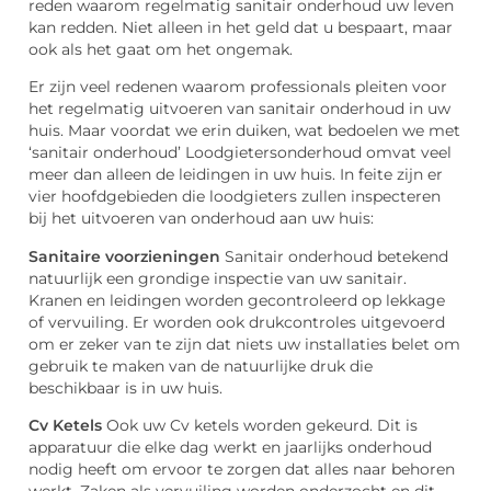
reden waarom regelmatig sanitair onderhoud uw leven
kan redden. Niet alleen in het geld dat u bespaart, maar
ook als het gaat om het ongemak.
Er zijn veel redenen waarom professionals pleiten voor
het regelmatig uitvoeren van sanitair onderhoud in uw
huis. Maar voordat we erin duiken, wat bedoelen we met
‘sanitair onderhoud’ Loodgietersonderhoud omvat veel
meer dan alleen de leidingen in uw huis. In feite zijn er
vier hoofdgebieden die loodgieters zullen inspecteren
bij het uitvoeren van onderhoud aan uw huis:
Sanitaire voorzieningen
Sanitair onderhoud betekend
natuurlijk een grondige inspectie van uw sanitair.
Kranen en leidingen worden gecontroleerd op lekkage
of vervuiling. Er worden ook drukcontroles uitgevoerd
om er zeker van te zijn dat niets uw installaties belet om
gebruik te maken van de natuurlijke druk die
beschikbaar is in uw huis.
Cv Ketels
Ook uw Cv ketels worden gekeurd. Dit is
apparatuur die elke dag werkt en jaarlijks onderhoud
nodig heeft om ervoor te zorgen dat alles naar behoren
werkt. Zaken als vervuiling worden onderzocht en dit