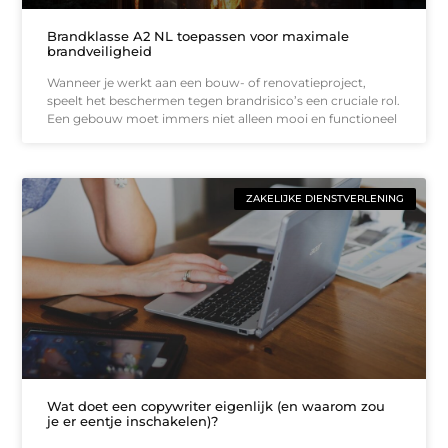
Brandklasse A2 NL toepassen voor maximale
brandveiligheid
Wanneer je werkt aan een bouw- of renovatieproject,
speelt het beschermen tegen brandrisico’s een cruciale rol.
Een gebouw moet immers niet alleen mooi en functioneel
ZAKELIJKE DIENSTVERLENING
Wat doet een copywriter eigenlijk (en waarom zou
je er eentje inschakelen)?