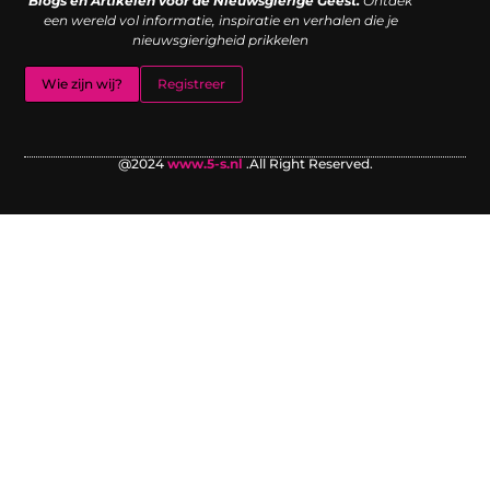
Blogs en Artikelen voor de Nieuwsgierige Geest.
Ontdek
een wereld vol informatie, inspiratie en verhalen die je
nieuwsgierigheid prikkelen
Wie zijn wij?
Registreer
@2024
www.5-s.nl
.All Right Reserved.