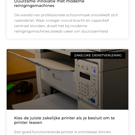
Duurzame innovatie met moderne
reinigingsmachines
De wereld van professionele schoonmaak ontwikkelt zich
razendsnel. Waar vroeger vooral kracht en capaciteit
centraal stonden, draait het bij moderne
reinigingsmachines steeds vaker om duurzaamheid
ZAKELIJKE DIENSTVERLENING
Kies de juiste zakelijke printer als je besluit om te
printer leasen
Een goed functionerende printer is onmisbaar binnen