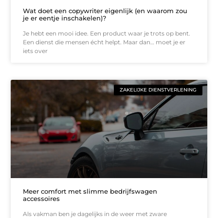
Wat doet een copywriter eigenlijk (en waarom zou
je er eentje inschakelen)?
Je hebt een mooi idee. Een product waar je trots op bent.
Een dienst die mensen écht helpt. Maar dan… moet je er
iets over
ZAKELIJKE DIENSTVERLENING
Meer comfort met slimme bedrijfswagen
accessoires
Als vakman ben je dagelijks in de weer met zware