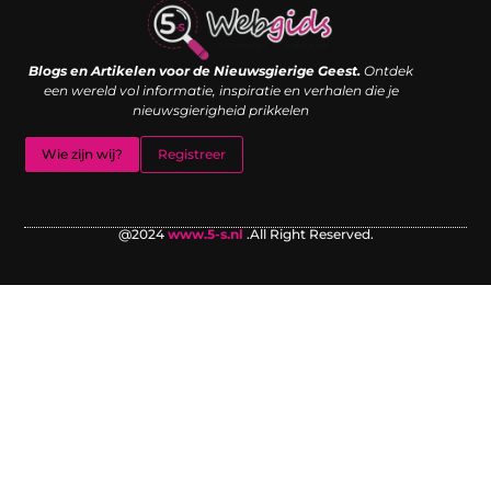
Links kopen: de shortcut naar SEO-succes of een digitale boemerang?
Verdien geld met je website: van passieproject naar inkomstenbron
Blogs en Artikelen voor de Nieuwsgierige Geest.
Ontdek
een wereld vol informatie, inspiratie en verhalen die je
nieuwsgierigheid prikkelen
Wie zijn wij?
Registreer
@2024
www.5-s.nl
.All Right Reserved.