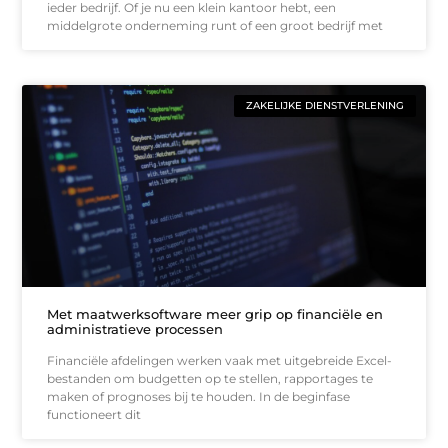
ieder bedrijf. Of je nu een klein kantoor hebt, een
middelgrote onderneming runt of een groot bedrijf met
ZAKELIJKE DIENSTVERLENING
Met maatwerksoftware meer grip op financiële en
administratieve processen
Financiële afdelingen werken vaak met uitgebreide Excel-
bestanden om budgetten op te stellen, rapportages te
maken of prognoses bij te houden. In de beginfase
functioneert dit