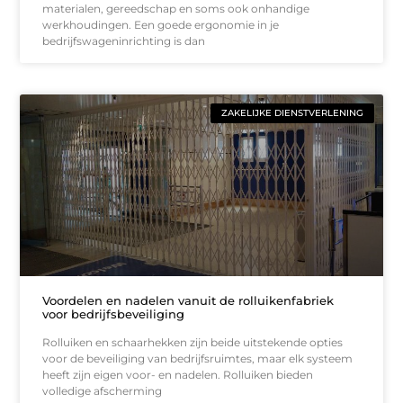
materialen, gereedschap en soms ook onhandige
werkhoudingen. Een goede ergonomie in je
bedrijfswageninrichting is dan
ZAKELIJKE DIENSTVERLENING
Voordelen en nadelen vanuit de rolluikenfabriek
voor bedrijfsbeveiliging
Rolluiken en schaarhekken zijn beide uitstekende opties
voor de beveiliging van bedrijfsruimtes, maar elk systeem
heeft zijn eigen voor- en nadelen. Rolluiken bieden
volledige afscherming