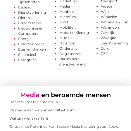
Marketing
transport
Tijdschriften
Media
Videos
Cadeau
Meubels
Wijn
Dienstverlening
Microfilm
Winkelen
Dieren
MKB
Woning en Tuin
Editor's Picks
Mobiliteit
Woningen
Electronica en
Mode en Kleding
Zakelijk
Computers
Muziek
Zakelijke
Energie
Nutrition
dienstverlening
Entertainment
Onderwijs
Zorg
Eten en drinken
Oog Laseren
ZZP
Financieel
Particuliere
Fotografie
dienstverlening
Media
en beroemde mensen
Hoeveel kost reclame op TV?
De magie van kleur in een offset print
Wat zijn wenskaarten?
Ontdek het Potentieel van Sociale Media Marketing voor Jouw