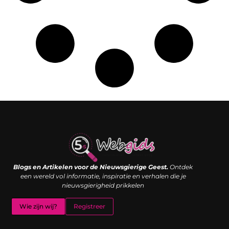
Links kopen: de shortcut naar SEO-succes of een digitale boemerang?
Verdien geld met je website: van passieproject naar inkomstenbron
Blogs en Artikelen voor de Nieuwsgierige Geest.
Ontdek
een wereld vol informatie, inspiratie en verhalen die je
nieuwsgierigheid prikkelen
Wie zijn wij?
Registreer