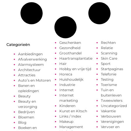
Geschenken
Rechten
Categorieën
Gezondheid
Relatie
Groothandel
Scanning
Aanbiedingen
Haartransplantatie
Skin Care
Afvalverwerking
Hair
Sport
Alarmsysteem
Hobby en vrije tijd
Startpaginas
Architectuur
Horeca
Telefonie
Attracties
Huishoudelijk
Testing
Auto’s en Motoren
Industrie
Toerisme
Banen en
Internet
Tuin en
opleidingen
Internet
buitenleven
Beauty
marketing
Tweewielers
Beauty en
Kinderen
Uncategorized
verzorging
Kunst en Kitsch
Vakantie
Bedrijven
Links / Index
Verbouwen
Bloemen
Makeup
Verenigingen
Blog
Management
Vervoer en
Boeken en