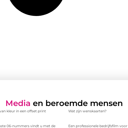
Media
en beroemde mensen
an kleur in een offset print
Wat zijn wenskaarten?
te 06-nummers vindt u met de
Een professionele bedrijfsfilm voo