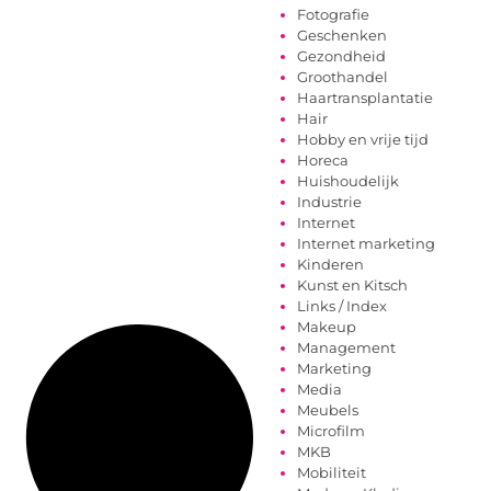
Fotografie
Geschenken
Gezondheid
Groothandel
Haartransplantatie
Hair
Hobby en vrije tijd
Horeca
Huishoudelijk
Industrie
Internet
Internet marketing
Kinderen
Kunst en Kitsch
Links / Index
Makeup
Management
Marketing
Media
Meubels
Microfilm
MKB
Mobiliteit