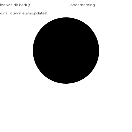
e van dit bedrijf
onderneming
voor al jouw nieuwsupdates!