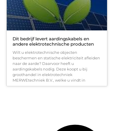
Dit bedrijf levert aardingskabels en
andere elektrotechnische producten
Wilt u elektrotechnische objecten
beschermen en statische elektriciteit afleiden
naar de aarde? Daarvoor heeft u
aardingskabels nodig. Deze koopt u bij
groothandel in elektrotechniek
MERWEtechniek B.V., welke u vindt in