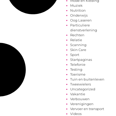
Mode en Kleding
Muziek
Nutrition
Onderwijs
Oog Laseren
Particuliere
dienstverlening
Rechten
Relatie
Scanning
Skin Care
Sport
Startpaginas
Telefonie
Testing
Toerisme
Tuin en buitenleven
Tweewielers
Uncategorized
Vakantie
Verbouwen
Verenigingen
Vervoer en transport
Videos