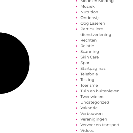
Mode en Kleding
Muziek
Nutrition
Onderwijs
Oog Laseren
Particuliere
dienstverlening
Rechten
Relatie
Scanning
Skin Care
Sport
Startpaginas
Telefonie
Testing
Toerisme
Tuin en buitenleven
Tweewielers
Uncategorized
Vakantie
Verbouwen
Verenigingen
Vervoer en transport
Videos