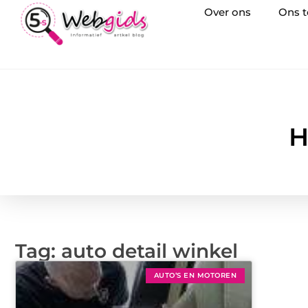
Over ons
Ons 
H
Tag: auto detail winkel
AUTO’S EN MOTOREN