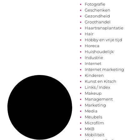
Fotografie
Geschenken
Gezondheid
Groothandel
Haartransplantatie
Hair
Hobby en vrije tijd
Horeca
Huishoudelijk
Industrie
Internet
Internet marketing
Kinderen
Kunst en Kitsch
Links / Index
Makeup
Management
Marketing
Media
Meubels
Microfilm
MKB
Mobiliteit