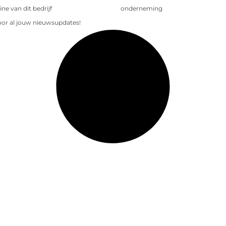
e van dit bedrijf
onderneming
voor al jouw nieuwsupdates!