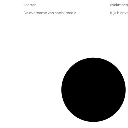
kaarten
zoekmachin
De overname van social media
Kijk hier 