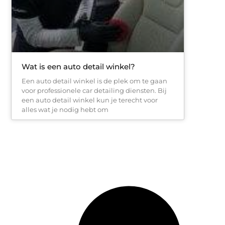
Wat is een auto detail winkel?
Een auto detail winkel is de plek om te gaan
voor professionele car detailing diensten. Bij
een auto detail winkel kun je terecht voor
alles wat je nodig hebt om