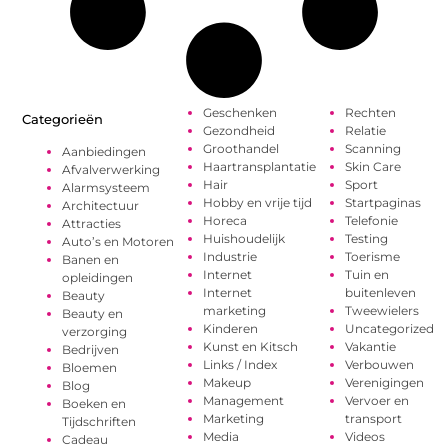
Geschenken
Rechten
Categorieën
Gezondheid
Relatie
Groothandel
Scanning
Aanbiedingen
Haartransplantatie
Skin Care
Afvalverwerking
Hair
Sport
Alarmsysteem
Hobby en vrije tijd
Startpaginas
Architectuur
Horeca
Telefonie
Attracties
Huishoudelijk
Testing
Auto’s en Motoren
Industrie
Toerisme
Banen en
Internet
Tuin en
opleidingen
Internet
buitenleven
Beauty
marketing
Tweewielers
Beauty en
Kinderen
Uncategorized
verzorging
Kunst en Kitsch
Vakantie
Bedrijven
Links / Index
Verbouwen
Bloemen
Makeup
Verenigingen
Blog
Management
Vervoer en
Boeken en
Marketing
transport
Tijdschriften
Media
Videos
Cadeau