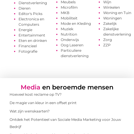
Meubels
Wijn
Dienstverlening
Microfilm
Winkelen
Dieren
MKB
Woning en Tuin
Editor's Picks
Mobiliteit
Woningen
Electronica en
Mode en Kleding
Zakelijk
Computers
Muziek
Zakelijke
Energie
Nutrition
dienstverlening
Entertainment
Onderwijs
Zorg
Eten en drinken
Oog Laseren
ZZP
Financieel
Particuliere
Fotografie
dienstverlening
Media
en beroemde mensen
Hoeveel kost reclame op TV?
De magie van kleur in een offset print
Wat zijn wenskaarten?
Ontdek het Potentieel van Sociale Media Marketing voor Jouw
Bedrijf