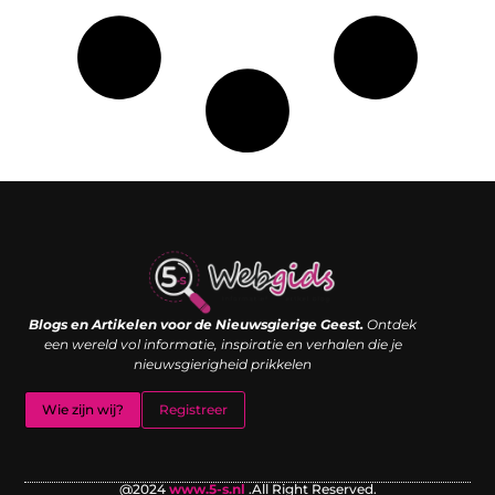
Links kopen: de shortcut naar SEO-succes of een digitale boemerang?
Verdien geld met je website: van passieproject naar inkomstenbron
Blogs en Artikelen voor de Nieuwsgierige Geest.
Ontdek
een wereld vol informatie, inspiratie en verhalen die je
nieuwsgierigheid prikkelen
Wie zijn wij?
Registreer
@2024
www.5-s.nl
.All Right Reserved.