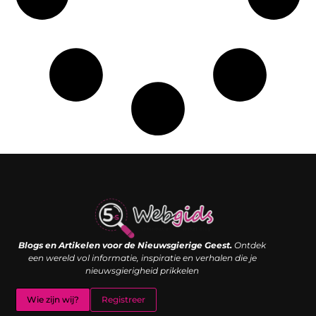
Links kopen: de shortcut naar SEO-succes of een digitale boemerang?
Verdien geld met je website: van passieproject naar inkomstenbron
Blogs en Artikelen voor de Nieuwsgierige Geest.
Ontdek
een wereld vol informatie, inspiratie en verhalen die je
nieuwsgierigheid prikkelen
Wie zijn wij?
Registreer