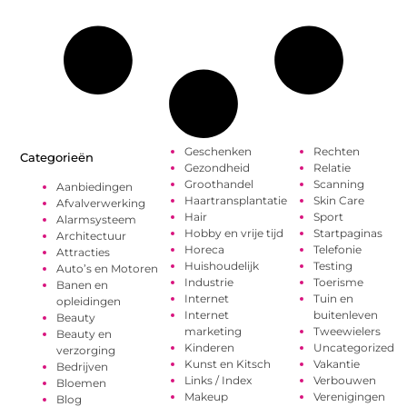
Geschenken
Rechten
Categorieën
Gezondheid
Relatie
Groothandel
Scanning
Aanbiedingen
Haartransplantatie
Skin Care
Afvalverwerking
Hair
Sport
Alarmsysteem
Hobby en vrije tijd
Startpaginas
Architectuur
Horeca
Telefonie
Attracties
Huishoudelijk
Testing
Auto’s en Motoren
Industrie
Toerisme
Banen en
Internet
Tuin en
opleidingen
Internet
buitenleven
Beauty
marketing
Tweewielers
Beauty en
Kinderen
Uncategorized
verzorging
Kunst en Kitsch
Vakantie
Bedrijven
Links / Index
Verbouwen
Bloemen
Makeup
Verenigingen
Blog