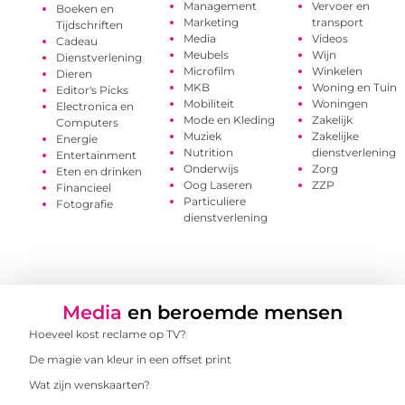
Management
Vervoer en
Boeken en
Marketing
transport
Tijdschriften
Media
Videos
Cadeau
Meubels
Wijn
Dienstverlening
Microfilm
Winkelen
Dieren
MKB
Woning en Tuin
Editor's Picks
Mobiliteit
Woningen
Electronica en
Mode en Kleding
Zakelijk
Computers
Muziek
Zakelijke
Energie
Nutrition
dienstverlening
Entertainment
Onderwijs
Zorg
Eten en drinken
Oog Laseren
ZZP
Financieel
Particuliere
Fotografie
dienstverlening
Media
en beroemde mensen
Hoeveel kost reclame op TV?
De magie van kleur in een offset print
Wat zijn wenskaarten?