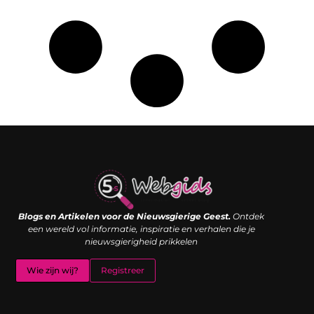
Links kopen: de shortcut naar SEO-succes of een digitale boemerang?
Verdien geld met je website: van passieproject naar inkomstenbron
Blogs en Artikelen voor de Nieuwsgierige Geest.
Ontdek
een wereld vol informatie, inspiratie en verhalen die je
nieuwsgierigheid prikkelen
Wie zijn wij?
Registreer