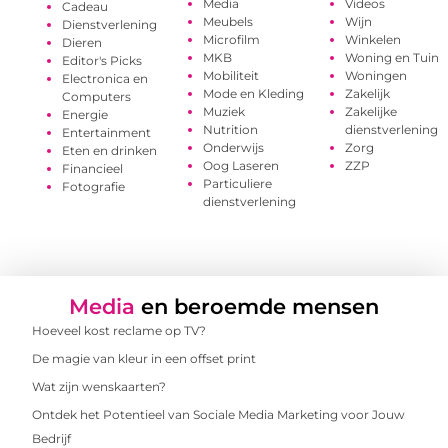
Media
Videos
Cadeau
Meubels
Wijn
Dienstverlening
Microfilm
Winkelen
Dieren
MKB
Woning en Tuin
Editor's Picks
Mobiliteit
Woningen
Electronica en
Mode en Kleding
Zakelijk
Computers
Muziek
Zakelijke
Energie
Nutrition
dienstverlening
Entertainment
Onderwijs
Zorg
Eten en drinken
Oog Laseren
ZZP
Financieel
Particuliere
Fotografie
dienstverlening
Media
en beroemde mensen
Hoeveel kost reclame op TV?
De magie van kleur in een offset print
Wat zijn wenskaarten?
Ontdek het Potentieel van Sociale Media Marketing voor Jouw
Bedrijf