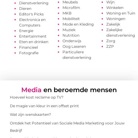
Meubels
Wijn
Dienstverlening
Microfilm
Winkelen
Dieren
MKB
Woning en Tuin
Editor's Picks
Mobiliteit
Woningen
Electronica en
Mode en Kleding
Zakelijk
Computers
Muziek
Zakelijke
Energie
Nutrition
dienstverlening
Entertainment
Onderwijs
Zorg
Eten en drinken
Oog Laseren
ZZP
Financieel
Particuliere
Fotografie
dienstverlening
Media
en beroemde mensen
Hoeveel kost reclame op TV?
De magie van kleur in een offset print
Wat zijn wenskaarten?
Ontdek het Potentieel van Sociale Media Marketing voor Jouw
Bedrijf