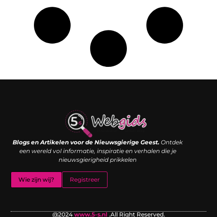
Links kopen: de shortcut naar SEO-succes of een digitale boemerang?
Verdien geld met je website: van passieproject naar inkomstenbron
Blogs en Artikelen voor de Nieuwsgierige Geest.
Ontdek
een wereld vol informatie, inspiratie en verhalen die je
nieuwsgierigheid prikkelen
Wie zijn wij?
Registreer
@2024
www.5-s.nl
.All Right Reserved.