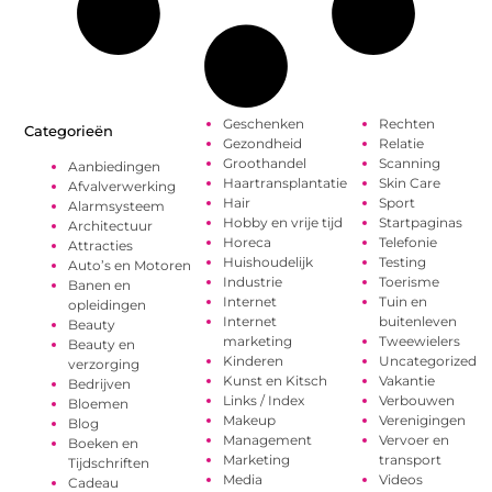
Geschenken
Rechten
Categorieën
Gezondheid
Relatie
Groothandel
Scanning
Aanbiedingen
Haartransplantatie
Skin Care
Afvalverwerking
Hair
Sport
Alarmsysteem
Hobby en vrije tijd
Startpaginas
Architectuur
Horeca
Telefonie
Attracties
Huishoudelijk
Testing
Auto’s en Motoren
Industrie
Toerisme
Banen en
Internet
Tuin en
opleidingen
Internet
buitenleven
Beauty
marketing
Tweewielers
Beauty en
Kinderen
Uncategorized
verzorging
Kunst en Kitsch
Vakantie
Bedrijven
Links / Index
Verbouwen
Bloemen
Makeup
Verenigingen
Blog
Management
Vervoer en
Boeken en
Marketing
transport
Tijdschriften
Media
Videos
Cadeau