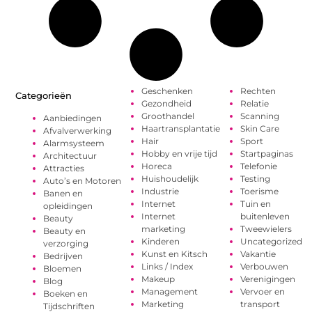
Geschenken
Rechten
Categorieën
Gezondheid
Relatie
Groothandel
Scanning
Aanbiedingen
Haartransplantatie
Skin Care
Afvalverwerking
Hair
Sport
Alarmsysteem
Hobby en vrije tijd
Startpaginas
Architectuur
Horeca
Telefonie
Attracties
Huishoudelijk
Testing
Auto’s en Motoren
Industrie
Toerisme
Banen en
Internet
Tuin en
opleidingen
Internet
buitenleven
Beauty
marketing
Tweewielers
Beauty en
Kinderen
Uncategorized
verzorging
Kunst en Kitsch
Vakantie
Bedrijven
Links / Index
Verbouwen
Bloemen
Makeup
Verenigingen
Blog
Management
Vervoer en
Boeken en
Marketing
transport
Tijdschriften