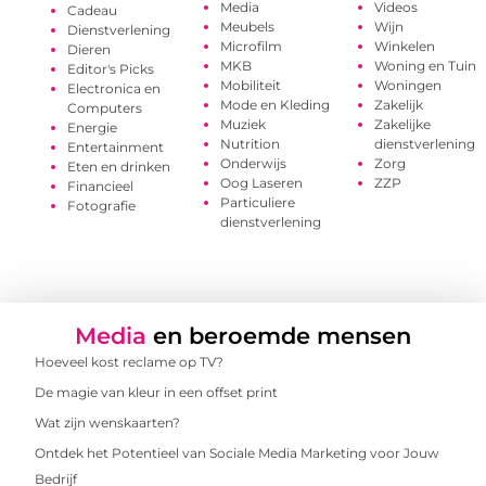
Media
Videos
Cadeau
Meubels
Wijn
Dienstverlening
Microfilm
Winkelen
Dieren
MKB
Woning en Tuin
Editor's Picks
Mobiliteit
Woningen
Electronica en
Mode en Kleding
Zakelijk
Computers
Muziek
Zakelijke
Energie
Nutrition
dienstverlening
Entertainment
Onderwijs
Zorg
Eten en drinken
Oog Laseren
ZZP
Financieel
Particuliere
Fotografie
dienstverlening
Media
en beroemde mensen
Hoeveel kost reclame op TV?
De magie van kleur in een offset print
Wat zijn wenskaarten?
Ontdek het Potentieel van Sociale Media Marketing voor Jouw
Bedrijf