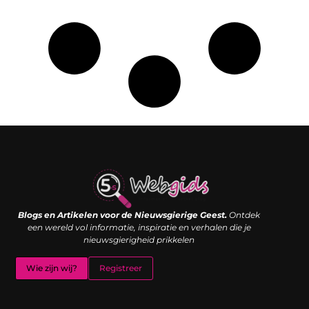
Links kopen: de shortcut naar SEO-succes of een digitale boemerang?
Verdien geld met je website: van passieproject naar inkomstenbron
Blogs en Artikelen voor de Nieuwsgierige Geest.
Ontdek
een wereld vol informatie, inspiratie en verhalen die je
nieuwsgierigheid prikkelen
Wie zijn wij?
Registreer