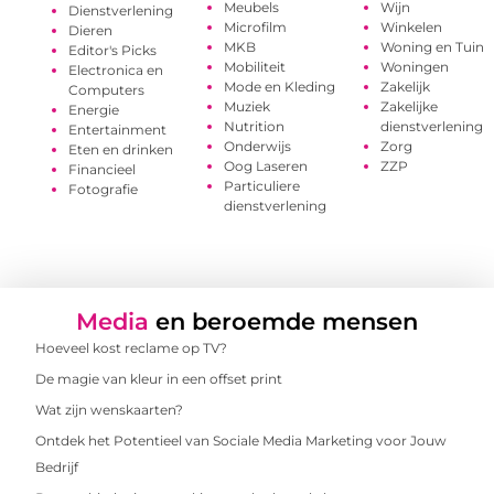
Meubels
Wijn
Dienstverlening
Microfilm
Winkelen
Dieren
MKB
Woning en Tuin
Editor's Picks
Mobiliteit
Woningen
Electronica en
Mode en Kleding
Zakelijk
Computers
Muziek
Zakelijke
Energie
Nutrition
dienstverlening
Entertainment
Onderwijs
Zorg
Eten en drinken
Oog Laseren
ZZP
Financieel
Particuliere
Fotografie
dienstverlening
Media
en beroemde mensen
Hoeveel kost reclame op TV?
De magie van kleur in een offset print
Wat zijn wenskaarten?
Ontdek het Potentieel van Sociale Media Marketing voor Jouw
Bedrijf