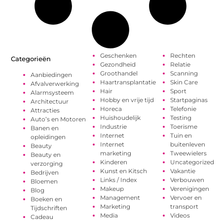
Geschenken
Rechten
Categorieën
Gezondheid
Relatie
Groothandel
Scanning
Aanbiedingen
Haartransplantatie
Skin Care
Afvalverwerking
Hair
Sport
Alarmsysteem
Hobby en vrije tijd
Startpaginas
Architectuur
Horeca
Telefonie
Attracties
Huishoudelijk
Testing
Auto’s en Motoren
Industrie
Toerisme
Banen en
Internet
Tuin en
opleidingen
Internet
buitenleven
Beauty
marketing
Tweewielers
Beauty en
Kinderen
Uncategorized
verzorging
Kunst en Kitsch
Vakantie
Bedrijven
Links / Index
Verbouwen
Bloemen
Makeup
Verenigingen
Blog
Management
Vervoer en
Boeken en
Marketing
transport
Tijdschriften
Media
Videos
Cadeau