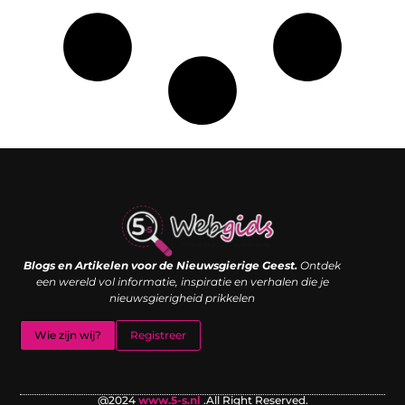
Links kopen: de shortcut naar SEO-succes of een digitale boemerang?
Verdien geld met je website: van passieproject naar inkomstenbron
Blogs en Artikelen voor de Nieuwsgierige Geest.
Ontdek
een wereld vol informatie, inspiratie en verhalen die je
nieuwsgierigheid prikkelen
Wie zijn wij?
Registreer
@2024
www.5-s.nl
.All Right Reserved.