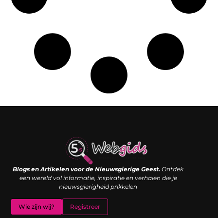
Links kopen: de shortcut naar SEO-succes of een digitale boemerang?
Verdien geld met je website: van passieproject naar inkomstenbron
Blogs en Artikelen voor de Nieuwsgierige Geest.
Ontdek
een wereld vol informatie, inspiratie en verhalen die je
nieuwsgierigheid prikkelen
Wie zijn wij?
Registreer