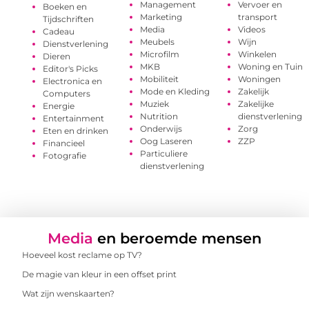
Management
Vervoer en
Boeken en
Marketing
transport
Tijdschriften
Media
Videos
Cadeau
Meubels
Wijn
Dienstverlening
Microfilm
Winkelen
Dieren
MKB
Woning en Tuin
Editor's Picks
Mobiliteit
Woningen
Electronica en
Mode en Kleding
Zakelijk
Computers
Muziek
Zakelijke
Energie
Nutrition
dienstverlening
Entertainment
Onderwijs
Zorg
Eten en drinken
Oog Laseren
ZZP
Financieel
Particuliere
Fotografie
dienstverlening
Media
en beroemde mensen
Hoeveel kost reclame op TV?
De magie van kleur in een offset print
Wat zijn wenskaarten?