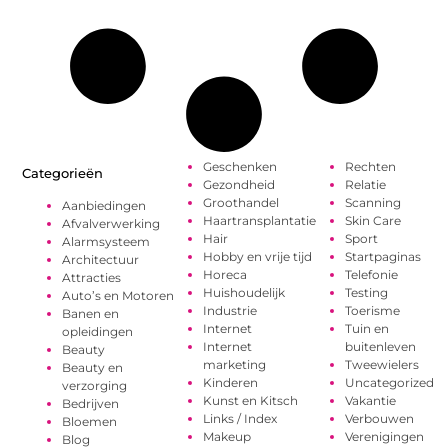
Geschenken
Rechten
Categorieën
Gezondheid
Relatie
Groothandel
Scanning
Aanbiedingen
Haartransplantatie
Skin Care
Afvalverwerking
Hair
Sport
Alarmsysteem
Hobby en vrije tijd
Startpaginas
Architectuur
Horeca
Telefonie
Attracties
Huishoudelijk
Testing
Auto’s en Motoren
Industrie
Toerisme
Banen en
Internet
Tuin en
opleidingen
Internet
buitenleven
Beauty
marketing
Tweewielers
Beauty en
Kinderen
Uncategorized
verzorging
Kunst en Kitsch
Vakantie
Bedrijven
Links / Index
Verbouwen
Bloemen
Makeup
Verenigingen
Blog