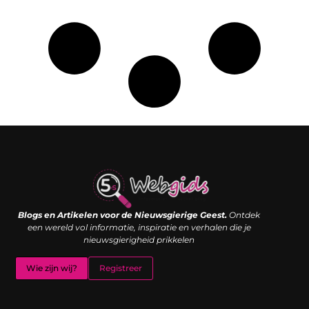
Links kopen: de shortcut naar SEO-succes of een digitale boemerang?
Verdien geld met je website: van passieproject naar inkomstenbron
Blogs en Artikelen voor de Nieuwsgierige Geest.
Ontdek
een wereld vol informatie, inspiratie en verhalen die je
nieuwsgierigheid prikkelen
Wie zijn wij?
Registreer