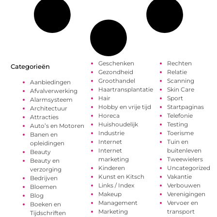
Geschenken
Rechten
Categorieën
Gezondheid
Relatie
Groothandel
Scanning
Aanbiedingen
Haartransplantatie
Skin Care
Afvalverwerking
Hair
Sport
Alarmsysteem
Hobby en vrije tijd
Startpaginas
Architectuur
Horeca
Telefonie
Attracties
Huishoudelijk
Testing
Auto’s en Motoren
Industrie
Toerisme
Banen en
Internet
Tuin en
opleidingen
Internet
buitenleven
Beauty
marketing
Tweewielers
Beauty en
Kinderen
Uncategorized
verzorging
Kunst en Kitsch
Vakantie
Bedrijven
Links / Index
Verbouwen
Bloemen
Makeup
Verenigingen
Blog
Management
Vervoer en
Boeken en
Marketing
transport
Tijdschriften