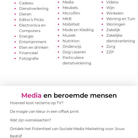
Media
Videos
Cadeau
Meubels
Wijn
Dienstverlening
Microfilm
Winkelen
Dieren
MKB
Woning en Tuin
Editor's Picks
Mobiliteit
Woningen
Electronica en
Mode en Kleding
Zakelijk
Computers
Muziek
Zakelijke
Energie
Nutrition
dienstverlening
Entertainment
Onderwijs
Zorg
Eten en drinken
Oog Laseren
ZZP
Financieel
Particuliere
Fotografie
dienstverlening
Media
en beroemde mensen
Hoeveel kost reclame op TV?
De magie van kleur in een offset print
Wat zijn wenskaarten?
Ontdek het Potentieel van Sociale Media Marketing voor Jouw
Bedrijf