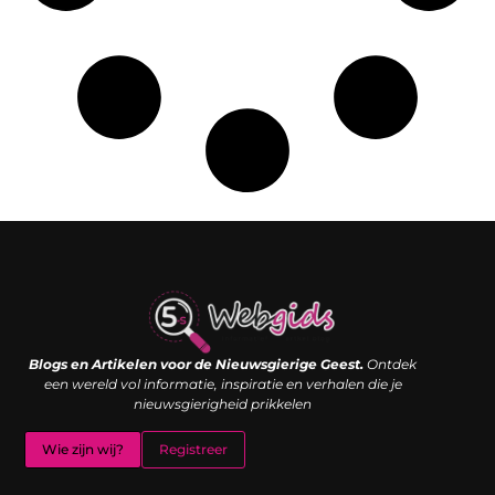
Links kopen: de shortcut naar SEO-succes of een digitale boemerang?
Verdien geld met je website: van passieproject naar inkomstenbron
Blogs en Artikelen voor de Nieuwsgierige Geest.
Ontdek
een wereld vol informatie, inspiratie en verhalen die je
nieuwsgierigheid prikkelen
Wie zijn wij?
Registreer