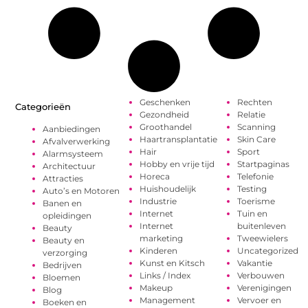
Geschenken
Rechten
Categorieën
Gezondheid
Relatie
Groothandel
Scanning
Aanbiedingen
Haartransplantatie
Skin Care
Afvalverwerking
Hair
Sport
Alarmsysteem
Hobby en vrije tijd
Startpaginas
Architectuur
Horeca
Telefonie
Attracties
Huishoudelijk
Testing
Auto’s en Motoren
Industrie
Toerisme
Banen en
Internet
Tuin en
opleidingen
Internet
buitenleven
Beauty
marketing
Tweewielers
Beauty en
Kinderen
Uncategorized
verzorging
Kunst en Kitsch
Vakantie
Bedrijven
Links / Index
Verbouwen
Bloemen
Makeup
Verenigingen
Blog
Management
Vervoer en
Boeken en