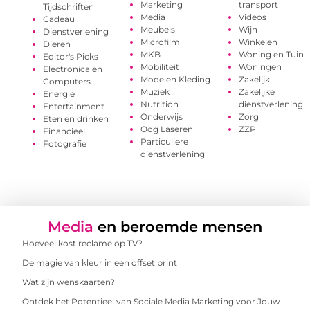
Marketing
transport
Tijdschriften
Media
Videos
Cadeau
Meubels
Wijn
Dienstverlening
Microfilm
Winkelen
Dieren
MKB
Woning en Tuin
Editor's Picks
Mobiliteit
Woningen
Electronica en
Mode en Kleding
Zakelijk
Computers
Muziek
Zakelijke
Energie
Nutrition
dienstverlening
Entertainment
Onderwijs
Zorg
Eten en drinken
Oog Laseren
ZZP
Financieel
Particuliere
Fotografie
dienstverlening
Media
en beroemde mensen
Hoeveel kost reclame op TV?
De magie van kleur in een offset print
Wat zijn wenskaarten?
Ontdek het Potentieel van Sociale Media Marketing voor Jouw