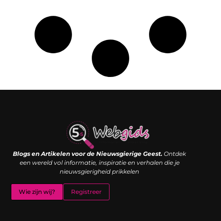
Links kopen: de shortcut naar SEO-succes of een digitale boemerang?
Verdien geld met je website: van passieproject naar inkomstenbron
Blogs en Artikelen voor de Nieuwsgierige Geest.
Ontdek
een wereld vol informatie, inspiratie en verhalen die je
nieuwsgierigheid prikkelen
Wie zijn wij?
Registreer