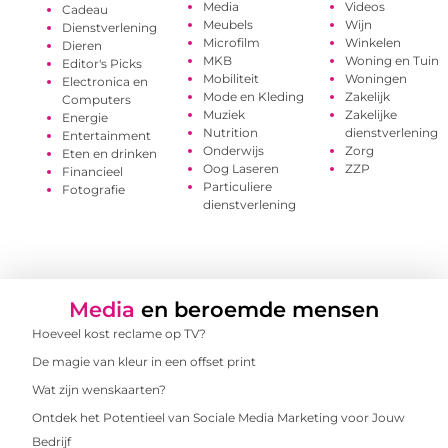
Media
Videos
Cadeau
Meubels
Wijn
Dienstverlening
Microfilm
Winkelen
Dieren
MKB
Woning en Tuin
Editor's Picks
Mobiliteit
Woningen
Electronica en
Mode en Kleding
Zakelijk
Computers
Muziek
Zakelijke
Energie
Nutrition
dienstverlening
Entertainment
Onderwijs
Zorg
Eten en drinken
Oog Laseren
ZZP
Financieel
Particuliere
Fotografie
dienstverlening
Media
en beroemde mensen
Hoeveel kost reclame op TV?
De magie van kleur in een offset print
Wat zijn wenskaarten?
Ontdek het Potentieel van Sociale Media Marketing voor Jouw
Bedrijf