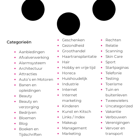
Geschenken
Rechten
Categorieën
Gezondheid
Relatie
Groothandel
Scanning
Aanbiedingen
Haartransplantatie
Skin Care
Afvalverwerking
Hair
Sport
Alarmsysteem
Hobby en vrije tijd
Startpaginas
Architectuur
Horeca
Telefonie
Attracties
Huishoudelijk
Testing
Auto’s en Motoren
Industrie
Toerisme
Banen en
Internet
Tuin en
opleidingen
Internet
buitenleven
Beauty
marketing
Tweewielers
Beauty en
Kinderen
Uncategorized
verzorging
Kunst en Kitsch
Vakantie
Bedrijven
Links / Index
Verbouwen
Bloemen
Makeup
Verenigingen
Blog
Management
Vervoer en
Boeken en
Marketing
transport
Tijdschriften