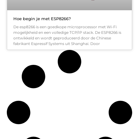
Hoe begin je met ESP8266?
De esp8266 is een goedkope microprocessor met Wi-Fi
mogelijkheid en een volledige TCP/IP stack. De ESP8266 is
ontwikkeld en wordt geproduceerd door de Chinese
fabrikant Espressif Systems uit Shanghai. Door